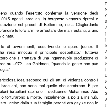
eno quando l’esercito conferma la versione degli
e 2015 agenti israeliani in borghese vennero ripresi e
festazione nei pressi di Betlemme, nella Cisgiordania
brandire le loro armi e arrestare dei manifestanti, a uno
J
icinata.
e di avvenimenti, descrivendo lo sparo [contro il
A
 reso innocuo il principale sospettato.” Tuttavia
ettero che si trattava di una ingannevole produzione di
poca su +972 Lisa Goldman, “quando la gente non può
logia.”
icolosa idea secondo cui gli atti di violenza contro i
li israeliani, non sono mai quello che sembrano. È per
oloni israeliani rapirono il sedicenne Muhammad Abu
 torturarono a morte, inizialmente la polizia insinuò,
to ucciso dalla sua famiglia perché era gay (e non lo
J