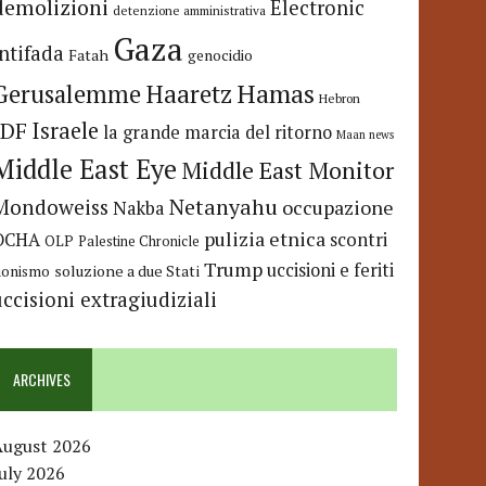
demolizioni
Electronic
detenzione amministrativa
Gaza
Intifada
Fatah
genocidio
Hamas
Haaretz
Gerusalemme
Hebron
IDF
Israele
la grande marcia del ritorno
Maan news
Middle East Eye
Middle East Monitor
Netanyahu
Mondoweiss
occupazione
Nakba
pulizia etnica
OCHA
scontri
OLP
Palestine Chronicle
Trump
uccisioni e feriti
soluzione a due Stati
ionismo
uccisioni extragiudiziali
ARCHIVES
August 2026
uly 2026