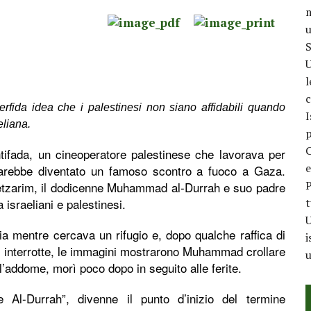
m
u
S
U
l
c
erfida idea che i palestinesi non siano affidabili quando
I
eliana.
p
C
ntifada, un cineoperatore palestinese che lavorava per
e
 sarebbe diventato un famoso scontro a fuoco a Gaza.
P
Netzarim, il dodicenne Muhammad al-Durrah e suo padre
 israeliani e palestinesi.
t
U
ia mentre cercava un rifugio e, dopo qualche raffica di
i
o interrotte, le immagini mostrarono Muhammad crollare
u
ll’addome, morì poco dopo in seguito alle ferite.
e Al-Durrah”, divenne il punto d’inizio del termine