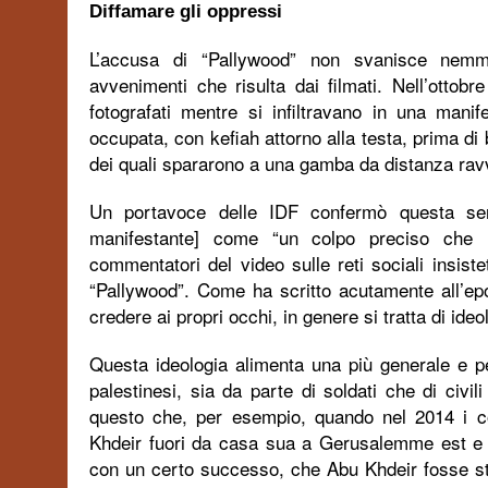
Diffamare gli oppressi
L’accusa di “Pallywood” non svanisce nemm
avvenimenti che risulta dai filmati. Nell’ottobr
fotografati mentre si infiltravano in una mani
occupata, con kefiah attorno alla testa, prima di 
dei quali spararono a una gamba da distanza ravv
Un portavoce delle IDF confermò questa seri
manifestante] come “un colpo preciso che ha
commentatori del video sulle reti sociali insist
“Pallywood”. Come ha scritto acutamente all’e
credere ai propri occhi, in genere si tratta di ideo
Questa ideologia alimenta una più generale e per
palestinesi, sia da parte di soldati che di civi
questo che, per esempio, quando nel 2014 i c
Khdeir fuori da casa sua a Gerusalemme est e lo
con un certo successo, che Abu Khdeir fosse sta