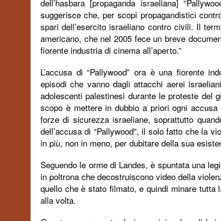
dell’hasbara [propaganda israeliana] “Pallywo
suggerisce che, per scopi propagandistici contro
spari dell’esercito israeliano contro civili. Il 
americano, che nel 2005 fece un breve documenta
fiorente industria di cinema all’aperto.”
L’accusa di “Pallywood” ora è una fiorente in
episodi che vanno dagli attacchi aerei israelian
adolescenti palestinesi durante le proteste del 
scopo è mettere in dubbio a priori ogni accusa 
forze di sicurezza israeliane, soprattutto quando
dell’accusa di “Pallywood”, il solo fatto che la 
in più, non in meno, per dubitare della sua esiste
Seguendo le orme di Landes, è spuntata una legi
in poltrona che decostruiscono video della violen
quello che è stato filmato, e quindi minare tutta 
alla volta.