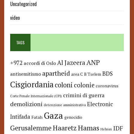
Uncategorized
video
TAGS
ANP
Al Jazeera
+972
accordi di Oslo
apartheid
BDS
antisemitismo
area C
B'Tselem
Cisgiordania
coloni
colonie
coronavirus
crimini di guerra
Corte Penale Internazionale (CPI)
demolizioni
Electronic
detenzione amministrativa
Gaza
Intifada
Fatah
genocidio
Hamas
Haaretz
Gerusalemme
IDF
Hebron