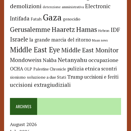
demolizioni
Electronic
detenzione amministrativa
Gaza
Intifada
Fatah
genocidio
Hamas
Haaretz
Gerusalemme
IDF
Hebron
Israele
la grande marcia del ritorno
Maan news
Middle East Eye
Middle East Monitor
Netanyahu
Mondoweiss
occupazione
Nakba
pulizia etnica
OCHA
scontri
OLP
Palestine Chronicle
Trump
uccisioni e feriti
soluzione a due Stati
sionismo
uccisioni extragiudiziali
ARCHIVES
August 2026