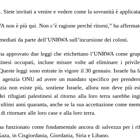
 Siete invitati a venire e vedere come la sovranità è applicata
 non è più qui. Non c’è ragione perché ritorni,” ha afferma
mediati da parte dell’UNRWA sull’incursione dei coloni.
 ha approvato due leggi che etichettano l’UNRWA come gruppo
estinesi occupati, incluse misure volte ad eliminare i privi
ueste leggi sono entrate in vigore il 30 gennaio. Israele ha fa
agenzia ONU ad avere un mandato specifico per prendersi
enzia non esiste più, sostiene Israele, allora non deve più e
 dei rifugiati palestinesi al ritorno alla loro terra sarebbe ing
agli ultimi anni quaranta, anche se la sua accettazione come m
 di ritornare alle loro case e alla loro terra.
funzionato come fondamentale ancora di salvezza per i rifu
Gaza, in Cisgiordania, Giordania, Siria e Libano.