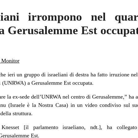
liani irrompono nel quar
a Gerusalemme Est occupa
 Monitor
he ieri un gruppo di israeliani di destra ha fatto irruzione ne
esi (UNRWA) a Gerusalemme Est occupata.
rare la ex-sede dell’UNRWA nel centro di Gerusalemme,” ha a
teinu (Israele è la Nostra Casa) in un video condiviso sul 
della struttura.
Knesset [il parlamento israeliano, ndt.], ha collegato l
 Gerusalemme Est.