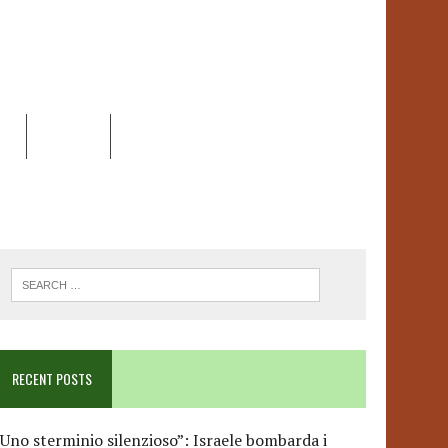
EO
DOSSIER
LINK
ANCESCA ALBANESE*
RECENT POSTS
Uno sterminio silenzioso”: Israele bombarda i