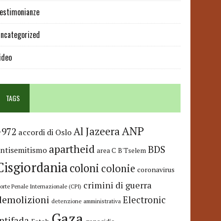
estimonianze
ncategorized
ideo
TAGS
ANP
Al Jazeera
+972
accordi di Oslo
apartheid
BDS
antisemitismo
area C
B'Tselem
Cisgiordania
coloni
colonie
coronavirus
crimini di guerra
orte Penale Internazionale (CPI)
demolizioni
Electronic
detenzione amministrativa
Gaza
Intifada