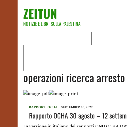
ZEITUN
NOTIZIE E LIBRI SULLA PALESTINA
HOME
CHI SIAMO
NOTIZIE
EDITORIALI
A
IL POTERE DELLA MUSICA – FIGLI DELLE PIETRE IN UNA TE
RAPPORTO DELLA RELATRICE SPECIALE SULLA SITUAZIONE 
operazioni ricerca arresto
RAPPORTI OCHA
SEPTEMBER 16, 2022
Rapporto OCHA 30 agosto – 12 settem
La versione in italiano dei rapporti ONU OCHA OPT 