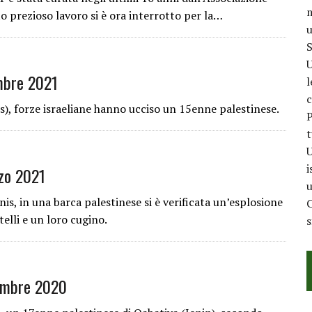
m
o prezioso lavoro si è ora interrotto per la…
u
S
U
mbre 2021
l
c
us), forze israeliane hanno ucciso un 15enne palestinese.
P
t
U
i
zo 2021
u
nis, in una barca palestinese si è verificata un’esplosione
C
elli e un loro cugino.
embre 2020