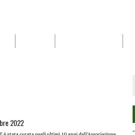
NALISI
RAPPORTI OCHA
RECENSIONI DI LIBRI E ARTICOLI
VID
RRA DIFFICILE
DEI DIRITTI UMANI NEI TERRITORI PALESTINESI OCCUPATI DAL 1967, FR
bre 2022
“
è stata curata negli ultimi 10 anni dall’Associazione