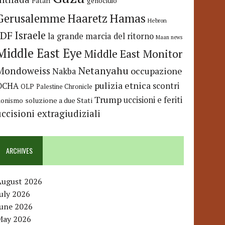
Fatah
genocidio
Hamas
Haaretz
Gerusalemme
Hebron
IDF
Israele
la grande marcia del ritorno
Maan news
Middle East Eye
Middle East Monitor
Netanyahu
Mondoweiss
occupazione
Nakba
pulizia etnica
OCHA
scontri
OLP
Palestine Chronicle
Trump
uccisioni e feriti
soluzione a due Stati
ionismo
uccisioni extragiudiziali
ARCHIVES
August 2026
uly 2026
June 2026
May 2026