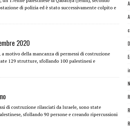
, un 17enne palestinese di Qabatiya (Jenin), secondo
A
stazione di polizia ed è stato successivamente colpito e
A
c
vembre 2020
D
, a motivo della mancanza di permessi di costruzione
E
rate 129 strutture, sfollando 100 palestinesi e
i
N
gno
R
i di costruzione rilasciati da Israele, sono state
R
alestinese, sfollando 90 persone e creando ripercussioni
R