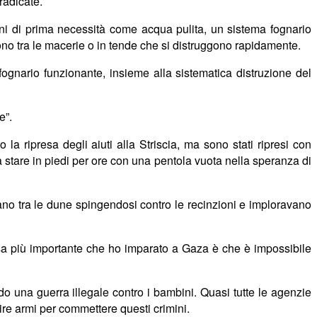
radicate.
eni di prima necessit
à
come acqua pulita, un sistema fognario
ono tra le macerie o in tende che si distruggono rapidamente.
ognario funzionante, insieme alla sistematica distruzione del
e”.
a ripresa degli aiuti alla Striscia, ma sono stati ripresi con
stare in piedi per ore con una pentola vuota nella speranza di
vano tra le dune spingendosi contro le recinzioni e imploravano
osa più importante che ho imparato a Gaza è che è impossibile
o una guerra illegale contro i bambini. Quasi tutte le agenzie
ire armi per commettere questi crimini.