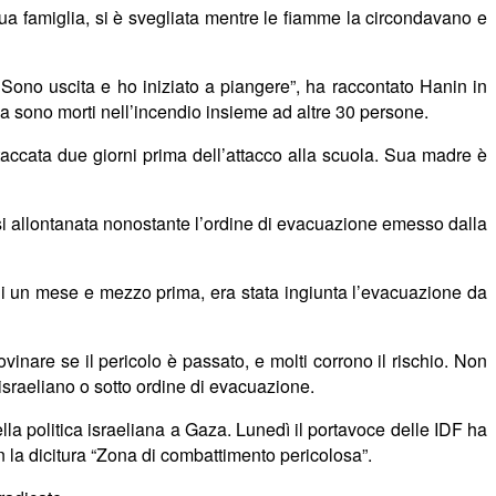
sua famiglia, si è svegliata mentre le fiamme la circondavano e
ono uscita e ho iniziato a piangere”, ha raccontato Hanin in
a sono morti nell’incendio insieme ad altre 30 persone.
ttaccata due giorni prima dell’attacco alla scuola. Sua madre è
rsi allontanata nonostante l’ordine di evacuazione emesso dalla
 di un mese e mezzo prima, era stata ingiunta l’evacuazione da
inare se il pericolo è passato, e molti corrono il rischio. Non
 israeliano o sotto ordine di evacuazione.
lla politica israeliana a Gaza. Luned
ì
il portavoce delle IDF ha
n la dicitura “Zona di combattimento pericolosa”.