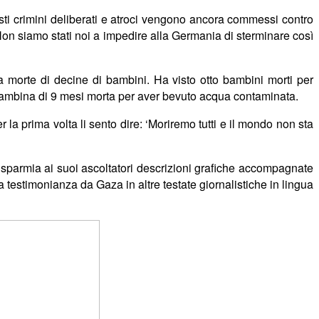
i crimini deliberati e atroci vengono ancora commessi contro
on siamo stati noi a impedire alla Germania di sterminare cos
ì
a morte di decine di bambini. Ha visto otto bambini morti per
 bambina di 9 mesi morta per aver bevuto acqua contaminata.
 la prima volta li sento dire: ‘Moriremo tutti e il mondo non sta
sparmia ai suoi ascoltatori descrizioni grafiche accompagnate
a testimonianza da Gaza in altre testate giornalistiche in lingua