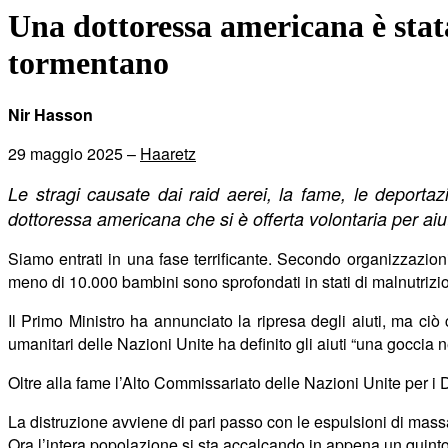
Una dottoressa americana è stata
tormentano
Nir Hasson
29 maggio 2025 –
Haaretz
Le stragi causate dai raid aerei, la fame, le deportazi
dottoressa americana che si è offerta volontaria per aiut
Siamo entrati in una fase terrificante. Secondo organizzazion
meno di 10.000 bambini sono sprofondati in stati di malnutrizi
Il Primo Ministro ha annunciato la ripresa degli aiuti, ma ciò 
umanitari delle Nazioni Unite ha definito gli aiuti “una goccia n
Oltre alla fame l’Alto Commissariato delle Nazioni Unite per i Di
La distruzione avviene di pari passo con le espulsioni di massa 
Ora l’intera popolazione si sta accalcando in appena un quinto