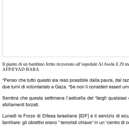
Il pianto di un bambino ferito ricoverato all’ospedale Al Awda il 29 
AFP/EYAD BABA
“Penso che tutto questo sia reso possibile dalla paura, dal 
due turni di volontariato a Gaza. “Se non li consideri esseri uma
Sembra che questa settimana l’asticella del “fargli qualsiasi 
sfollamenti forzati.
Luned
ì
le Forze di Difesa Israeliane [IDF] e il servizio di s
familiare: gli obiettivi erano ” terroristi chiave” in un “centro 