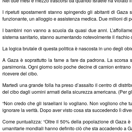
Nei due mesi e mezzo trascorsi da quando Israele ha violato il
I ripetuti spostamenti stanno spingendo gli abitanti di Gaza s
funzionante, un alloggio e assistenza medica. Due milioni di p
I bambini non vanno a scuola da quasi due anni. L’affollamen
sistema sanitario, stanno aumentando notevolmente il rischio 
La logica brutale di questa politica è nascosta in uno degli obie
A Gaza
è soprattutto la fame a fare da padrona. La scorsa s
parsimonia. Ogni giorno solo poche decine di camion entrano d
ricevere del cibo.
Marted
ì
una grande folla ha preso d’assalto il centro di distr
del cibo dagli uomini armati della sicurezza americana. (Per gli 
“Non credo che gli israeliani lo vogliano. Non vogliono che 
ignorare la verit
à
. Dopo aver visto cosa sta succedendo l
ì
dive
Come puntualizza: “Oltre il 50% della popolazione di Gaza è c
umanitarie mondiali hanno definito ciò che sta accadendo a Gaz