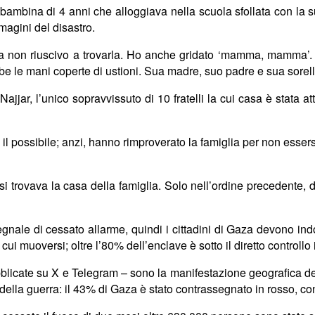
a bambina di 4 anni che alloggiava nella scuola sfollata con la 
agini del disastro.
a non riuscivo a trovarla. Ho anche gridato ‘mamma, mamma’. S
be le mani coperte di ustioni. Sua madre, suo padre e sua sorell
jjar, l’unico sopravvissuto di 10 fratelli la cui casa è stata a
o il possibile; anzi, hanno rimproverato la famiglia per non esse
 si trovava la casa della famiglia. Solo nell’ordine precedente,
ale di cessato allarme, quindi i cittadini di Gaza devono indov
i muoversi; oltre l’80% dell’enclave è sotto il diretto controllo
blicate su X e Telegram
–
sono la manifestazione geografica de
della guerra: il 43% di Gaza è stato contrassegnato in rosso, co