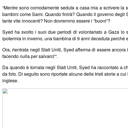
“Mentre sono comodamente seduta a casa mia a scrivere la st
bambini come Sami. Quando finir
à
? Quando il governo degli St
tante vite innocenti? Non dovremmo essere i “buoni”?
Syed ha svolto i suoi due periodi di volontariato a Gaza lo 
ipotermia in inverno, una bambina di 9 anni deceduta perch
é
Ora,
rientrata negli Stati Uniti, Syed afferma di essere ancora 
facendo nulla per salvarci'”.
Da quando è tornata negli Stati Uniti, Syed ha raccontato a 
da foto. Di seguito sono riportate alcune delle tristi storie a cu
inglese.