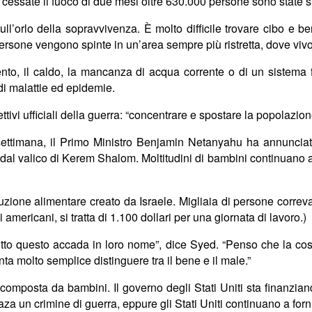
 cessate il fuoco di due mesi oltre 630.000 persone sono state s
ull’orlo della sopravvivenza. È molto difficile trovare cibo e b
ersone vengono spinte in un’area sempre più ristretta, dove viv
to, il caldo, la mancanza di acqua corrente o di un sistema f
di malattie ed epidemie.
ttivi ufficiali della guerra: “concentrare e spostare la popolazion
ettimana, il Primo Ministro Benjamin Netanyahu ha annunciato l
al valico di Kerem Shalom. Moltitudini di bambini continuano a 
ibuzione alimentare creato da Israele. Migliaia di persone corre
americani, si tratta di 1.100 dollari per una giornata di lavoro.)
tutto questo accada in loro nome”, dice Syed. “Penso che la c
nta molto semplice distinguere tra il bene e il male.”
omposta da bambini. Il governo degli Stati Uniti sta finanziand
a un crimine di guerra, eppure gli Stati Uniti continuano a forn