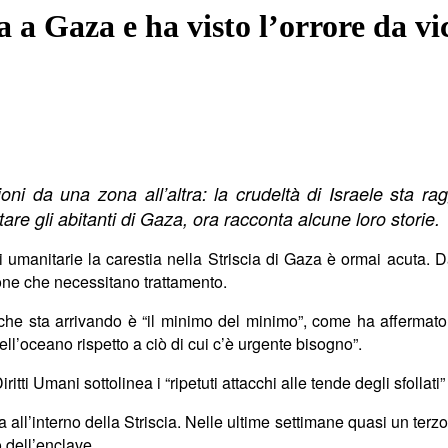
 a Gaza e ha visto l’orrore da vi
oni da una zona all’altra: la crudelt
à
di Israele sta ra
are gli abitanti di Gaza, ora racconta alcune loro storie.
i umanitarie la carestia nella Striscia di Gaza è ormai acuta. D
one che necessitano trattamento.
che sta arrivando è “il minimo del minimo”, come ha affermato il
ell’oceano rispetto a
ci
ò di cui c’è urgente bisogno”.
ritti Umani sottolinea i
“r
ipetuti attacchi alle tende degli sfollati”
all’interno della Striscia. Nelle ultime settimane quasi un terzo 
 dell’enclave.