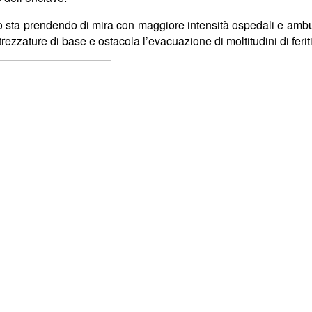
ano sta prendendo di mira con maggiore intensit
à
ospedali e ambul
ezzature di base e ostacola l’evacuazione di moltitudini di feriti