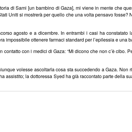
oria di Sami [un bambino di Gaza], mi viene in mente che quest
ati Uniti si mostrerà per
quello che una volta pensavo fosse? N
scorso agosto e a dicembre. In entrambi i casi ha constatato l
era impossibile ottenere farmaci standard per l’epilessia e una
in contatto con i medici di Gaza: “Mi dicono che non c’è cibo. Per
chiunque volesse ascoltarla cosa sta succedendo a Gaza. Non ri
i ha assistito; la dottoressa Syed ha gi
à
raccontato parte della su