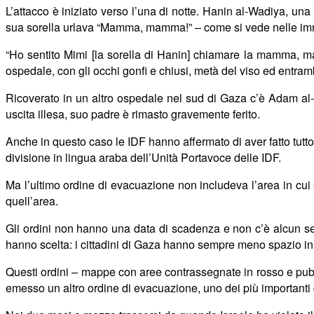
L’attacco è iniziato verso l’una di notte. Hanin al-Wadiya, un
sua sorella urlava “Mamma, mamma!”
–
come si vede nelle imm
“Ho sentito Mimi [la sorella di Hanin] chiamare la mamma, m
ospedale, con gli occhi gonfi e chiusi, met
à
del viso ed entram
Ricoverato in un altro ospedale nel sud di Gaza c’è Adam al-Na
uscita illesa, suo padre è rimasto gravemente ferito.
Anche in questo caso le IDF hanno affermato di aver fatto tutt
divisione in lingua araba dell’Unit
à
Portavoce delle IDF.
Ma l’ultimo ordine di evacuazione non includeva l’area in cui
quell’area.
Gli ordini non hanno una data di scadenza e non c’è alcun segn
hanno scelta: i cittadini di Gaza hanno sempre meno spazio in cu
Questi ordini
–
mappe con aree contrassegnate in rosso e pub
emesso un altro ordine di evacuazione, uno dei più importanti 