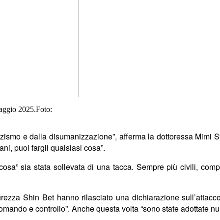
maggio 2025.Foto:
razzismo e dalla disumanizzazione”, afferma la dottoressa Mimi
ni, puoi fargli qualsiasi cosa”.
cosa” sia stata sollevata di una tacca. Sempre più civili, comp
icurezza Shin Bet hanno rilasciato una dichiarazione sull’attac
di comando e controllo”. Anche questa volta “sono state adottate num