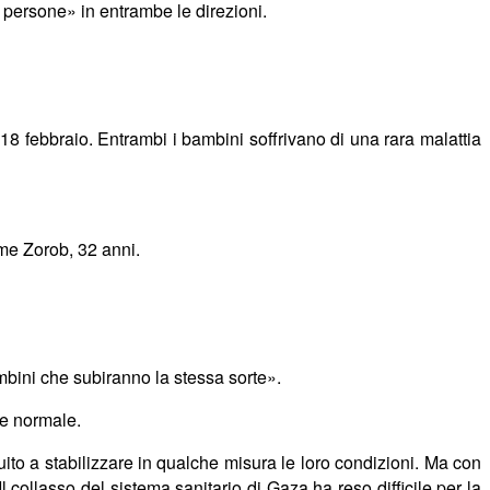
di persone» in entrambe le direzioni.
l 18 febbraio. Entrambi i bambini soffrivano di una rara malattia
ime
Zorob, 32 anni.
mbini che subiranno la stessa sorte».
te normale.
to a stabilizzare in qualche misura le loro condizioni. Ma con
l collasso del sistema sanitario di Gaza ha reso difficile per la