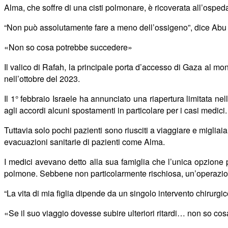
Alma, che soffre di una cisti polmonare, è ricoverata all’osped
“Non può assolutamente fare a meno dell’ossigeno”, dice Abu R
«
Non so cosa potrebbe succedere»
Il valico di Rafah, la principale porta d’accesso di Gaza al mon
nell’ottobre del 2023.
Il 1° febbraio Israele ha annunciato una riapertura limitata ne
agli accordi alcuni spostamenti in particolare per i casi medici.
Tuttavia solo pochi pazienti sono riusciti a viaggiare e migliaia 
evacuazioni sanitarie di pazienti come Alma.
I medici avevano detto alla sua famiglia che l’unica opzione pe
polmone. Sebbene non particolarmente rischiosa, un’operazion
“La vita di mia figlia dipende da un singolo intervento chirur
«
Se il suo viaggio dovesse subire ulteriori ritardi… non so c