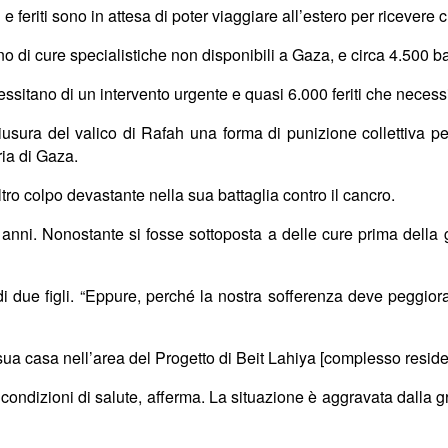
e feriti sono in attesa di poter viaggiare all’estero per ricevere
 di cure specialistiche non disponibili a Gaza, e circa 4.500 b
ssitano di un intervento urgente e quasi 6.000 feriti che necessi
hiusura del valico di Rafah una forma di punizione collettiva 
ia di Gaza.
ltro colpo devastante nella sua battaglia contro il cancro.
nni. Nonostante si fosse sottoposta a delle cure prima della gue
i due figli. “Eppure, perch
é
la nostra sofferenza deve peggior
sua casa nell’area del Progetto di Beit Lahiya [complesso residen
 condizioni di salute, afferma. La situazione è aggravata dalla