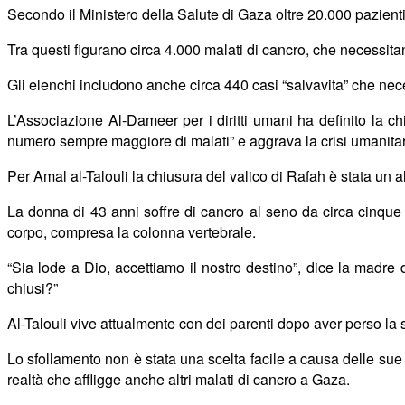
Secondo il Ministero della Salute di Gaza oltre 20.000 pazienti 
Tra questi figurano circa 4.000 malati di cancro
,
che necessitano
Gli elenchi includono anche circa 440 casi “salvavita” che nece
L’Associazione Al-Dameer per i diritti umani ha definito la c
numero sempre maggiore di malati” e aggrava la crisi umanitar
Per Amal al-Talouli la chiusura del valico di Rafah è stata un a
La donna di 43 anni soffre di cancro al seno da circa cinque a
corpo, compresa la colonna vertebrale.
“Sia lode a Dio, accettiamo il nostro destino”, dice la madre d
chiusi?”
Al-Talouli vive attualmente con dei parenti dopo aver perso la 
Lo sfollamento non è stata una scelta facile a causa delle sue
realtà che affligge anche altri malati di cancro a Gaza.