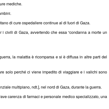
 cure mediche.
ambini.
tano di cure ospedaliere continue al di fuori di Gaza.
per i civili di Gaza, avvertendo che essa “condanna a morte un
rra, la malattia è ricomparsa e si è diffusa in altre parti del
are solo perch
é
ci viene impedito di viaggiare e i valichi sono
ziale multipiano, ndt.], nel nord di Gaza, durante la guerra.
 grave carenza di farmaci e personale medico specializzato, una