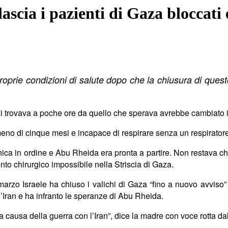
ascia i pazienti di Gaza bloccati 
oprie condizioni di salute dopo che la chiusura di quest
 trovava a poche ore da quello che sperava avrebbe cambiato il 
meno di cinque mesi e incapace di respirare senza un respiratore
ca in ordine e Abu Rheida era pronta a partire. Non restava che us
ento chirurgico
impossibile
nella Striscia di Gaza.
marzo Israele ha chiuso i valichi di Gaza “fino a nuovo avviso
l’Iran
e ha infranto
le speranze di Abu Rheida.
a causa della guerra con l’Iran”, dice la madre con voce rotta dal