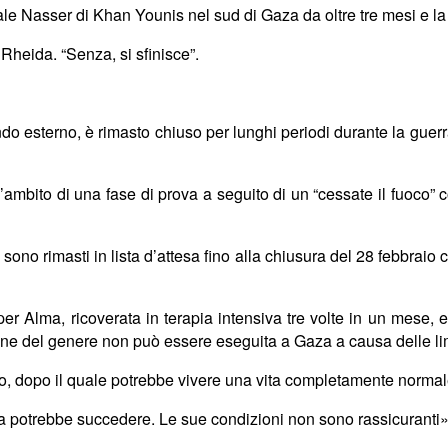
ale Nasser di Khan Younis nel sud di Gaza da oltre tre mesi e la
heida. “Senza, si sfinisce”.
do esterno, è rimasto chiuso per lunghi periodi durante la guerra 
ll’ambito di una fase di prova a seguito di un “cessate il fuoco
sono rimasti in lista d’attesa fino alla chiusura del 28 febbraio c
r Alma, ricoverata in terapia intensiva tre volte in un mese, er
e del genere non può essere eseguita a Gaza a causa delle lim
gico, dopo il quale potrebbe vivere una vita completamente norma
osa potrebbe succedere.
Le sue condizioni non sono rassicuranti