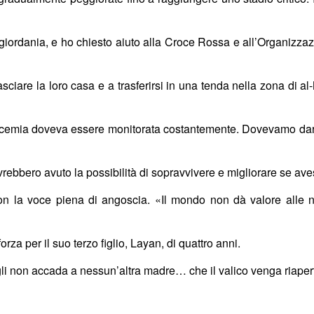
giordania, e ho chiesto aiuto alla Croce Rossa e all’Organizza
 lasciare la loro casa e a trasferirsi in una tenda nella zona di
 glicemia doveva essere monitorata costantemente. Dovevamo dar 
avrebbero avuto la possibilità di sopravvivere e migliorare se ave
 con la voce piena di angoscia.
«
Il mondo non dà valore alle n
rza per il suo terzo figlio, Layan, di quattro anni.
gli non accada a nessun’altra madre… che il valico venga riaper