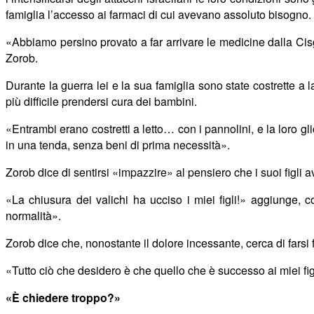
famiglia l’accesso ai farmaci di cui avevano assoluto bisogno.
«
Abbiamo persino provato a far arrivare le medicine dalla Cis
Zorob.
Durante la guerra lei e la sua famiglia sono state costrette a
più difficile prendersi cura dei bambini.
«
Entrambi erano costretti a letto… con i pannolini, e la loro
in una tenda, senza beni di prima necessità».
Zorob dice di sentirsi
«
impazzire» al pensiero che i suoi figli 
«
La chiusura dei valichi ha ucciso i miei figli!» aggiunge,
normalità».
Zorob dice che, nonostante il dolore incessante, cerca di farsi fo
«
Tutto ciò che desidero è che quello che è successo ai miei fi
«È chiedere troppo?»