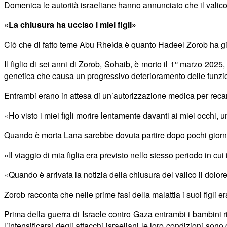
Domenica le autorità israeliane hanno annunciato che il valico
«
La chiusura ha ucciso i miei figli»
Ciò che di fatto teme Abu Rheida è
quanto Hadeel Zorob ha g
Il figlio di sei anni di Zorob, Sohaib, è morto il 1° marzo 2025,
genetica che causa un progressivo deterioramento delle funzi
Entrambi erano in attesa di un’autorizzazione medica per recars
«
Ho visto i miei figli morire lentamente davanti ai miei occhi, u
Quando è morta Lana sarebbe dovuta partire dopo pochi giorn
«
Il viaggio di mia figlia era previsto nello stesso periodo in cu
«
Quando è arrivata la notizia della chiusura del valico il dolo
Zorob racconta che nelle prime fasi della malattia i suoi figli
Prima della guerra di Israele contro Gaza entrambi i bambini 
l’intensificarsi degli attacchi israeliani le loro condizioni so