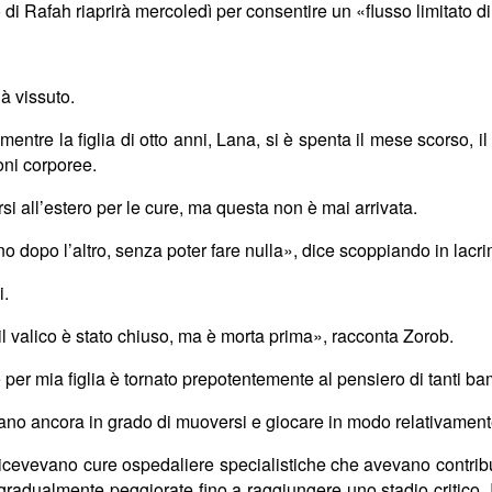
 di Rafah riaprirà mercoledì per consentire un
«
flusso limitato 
i
à vissuto.
 mentre la figlia di otto anni, Lana, si è spenta
il mese scorso
, i
oni corporee.
i all’estero per le cure, ma questa non è mai arrivata.
no dopo l’altro, senza poter fare nulla», dice
scoppiando in lacr
i.
i il valico è stato chiuso, ma è morta prima», racconta Zorob.
re per mia figlia è tornato prepotentemente
al pensiero di
tanti ba
 erano ancora in grado di muoversi e giocare in modo relativamen
ricevevano cure ospedaliere specialistiche che avevano contribui
no gradualmente peggiorate fino a raggiungere uno stadio critico. I