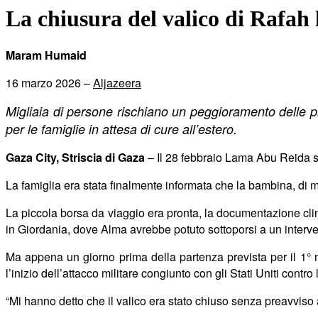
La chiusura del valico di Rafah l
Maram Humaid
16 marzo 2026 –
Aljazeera
Migliaia di persone rischiano un peggioramento delle pr
per le famiglie in attesa di cure all’estero.
Gaza City, Striscia di Gaza
– Il 28 febbraio Lama Abu Reida si
La famiglia era stata finalmente informata che la bambina, di 
La piccola borsa da viaggio era pronta, la documentazione clini
in Giordania, dove Alma avrebbe potuto sottoporsi a un interv
Ma appena un giorno prima della partenza prevista per il 1° 
l’inizio dell’attacco militare congiunto con gli Stati Uniti contro 
“Mi hanno detto che il valico era stato chiuso senza preavviso 