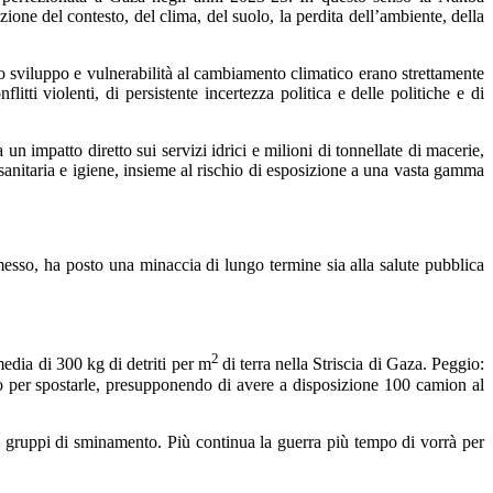
one del contesto, del clima, del suolo, la perdita dell’ambiente, della
allo sviluppo e vulnerabilità al cambiamento climatico erano strettamente
itti violenti, di persistente incertezza politica e delle politiche e di
 impatto diretto sui servizi idrici e milioni di tonnellate di macerie,
ne sanitaria e igiene, insieme al rischio di esposizione a una vasta gamma
omesso, ha posto una minaccia di lungo termine sia alla salute pubblica
2
media di 300 kg di detriti per m
di terra nella Striscia di Gaza. Peggio:
ro per spostarle, presupponendo di avere a disposizione 100 camion al
i gruppi di sminamento. Più continua la guerra più tempo di vorrà per