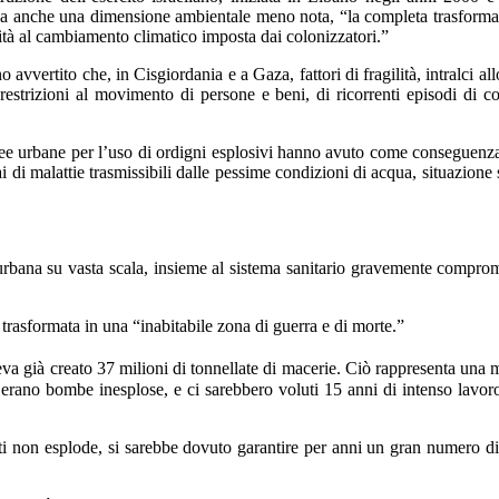
.] ha anche una dimensione ambientale meno nota, “la completa trasformazi
ità al cambiamento climatico imposta dai colonizzatori.”
 avvertito che, in Cisgiordania e a Gaza, fattori di fragilità, intralci 
strizioni al movimento di persone e beni, di ricorrenti episodi di confl
ree urbane per l’uso di ordigni esplosivi hanno avuto come conseguenza un
colai di malattie trasmissibili dalle pessime condizioni di acqua, situazio
one urbana su vasta scala, insieme al sistema sanitario gravemente compr
za trasformata in una “inabitabile zona di guerra e di morte.”
veva già creato 37 milioni di tonnellate di macerie. Ciò rappresenta una 
 c’erano bombe inesplose, e ci sarebbero voluti 15 anni di intenso lavo
ati non esplode, si sarebbe dovuto garantire per anni un gran numero d