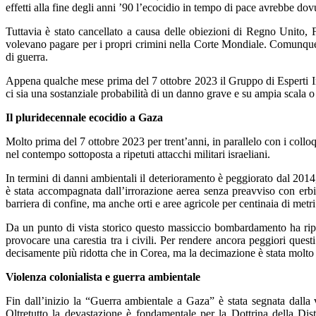
effetti alla fine degli anni ’90 l’ecocidio in tempo di pace avrebbe dov
Tuttavia è stato cancellato a causa delle obiezioni di Regno Unito,
volevano pagare per i propri crimini nella Corte Mondiale. Comunque 
di guerra.
Appena qualche mese prima del 7 ottobre 2023 il Gruppo di Esperti In
ci sia una sostanziale probabilità di un danno grave e su ampia scala 
Il pluridecennale ecocidio a Gaza
Molto prima del 7 ottobre 2023 per trent’anni, in parallelo con i collo
nel contempo sottoposta a ripetuti attacchi militari israeliani.
In termini di danni ambientali il deterioramento è peggiorato dal 2014, 
è stata accompagnata dall’irrorazione aerea senza preavviso con erbici
barriera di confine, ma anche orti e aree agricole per centinaia di metri
Da un punto di vista storico questo massiccio bombardamento ha ripo
provocare una carestia tra i civili. Per rendere ancora peggiori questi
decisamente più ridotta che in Corea, ma la decimazione è stata molto p
Violenza colonialista e guerra ambientale
Fin dall’inizio la “Guerra ambientale a Gaza” è stata segnata dalla vi
Oltretutto la devastazione è fondamentale per la Dottrina della Dis