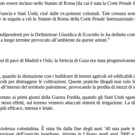
uto essere incluso nello Statuto di Roma [da cui è nata la Corte Penale I
 Francia e Stati Uniti, cioè dalle ex-potenze coloniali. Tale censura
in seguito a ciò lo Statuto di Roma della Corte Penale Internazionale 
dipendenti per la Definizione Giuridica di Ecocidio lo ha definito come
o a lungo termine provocato all’ambiente da queste azioni.”
qui di pace di Madrid e Oslo, la Striscia di Gaza era stata progressivam
quando la distruzione con i bulldozer di terreni agricoli ed edificabili d
di per distruggere le coltivazioni. Queste pratiche illegali non solo ha
 all’interno del territorio palestinese, provocando la perdita di mezzi di s
rtato ai primi giorni della Guerra Fredda, quando gli Stati Uniti sg
 stessi effetti, sul terreno vennero attaccati sistemi di irrigazione. La
iù efficace, intensa e letale.
olenza colonialista. È stata fin dalla fine degli anni ’40 una parte in
truzione dell’esercito israeliano, iniziata in Libano negli anni 200