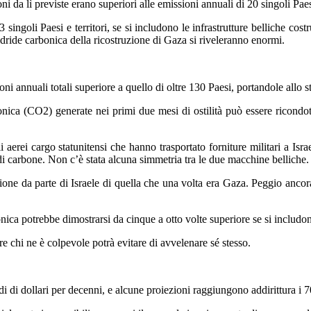
 da lì previste erano superiori alle emissioni annuali di 20 singoli Paesi 
3 singoli Paesi e territori, se si includono le infrastrutture belliche co
anidride carbonica della ricostruzione di Gaza si riveleranno enormi.
oni annuali totali superiore a quello di oltre 130 Paesi, portandole allo 
nica (CO2) generate nei primi due mesi di ostilità può essere ricondott
i aerei cargo statunitensi che hanno trasportato forniture militari a Isra
di carbone.
Non c’è stata alcuna simmetria tra le due macchine belliche.
uzione da parte di Israele di quella che una volta era Gaza. Peggio anc
nica potrebbe dimostrarsi da cinque a otto volte superiore se si includo
e chi ne è colpevole potrà evitare di avvelenare sé stesso.
rdi di dollari per decenni, e alcune proiezioni raggiungono addirittura i 7