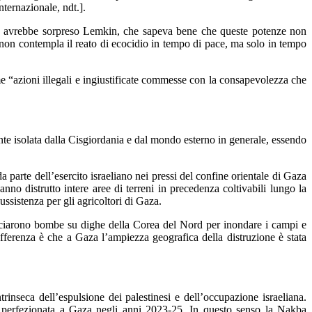
nternazionale, ndt.].
 non avrebbe sorpreso Lemkin, che sapeva bene che queste potenze non
non contempla il reato di ecocidio in tempo di pace, ma solo in tempo
 “azioni illegali e ingiustificate commesse con la consapevolezza che
ente isolata dalla Cisgiordania e dal mondo esterno in generale, essendo
a parte dell’esercito israeliano nei pressi del confine orientale di Gaza
nno distrutto intere aree di terreni in precedenza coltivabili lungo la
ussistenza per gli agricoltori di Gaza.
anciarono bombe su dighe della Corea del Nord per inondare i campi e
 differenza è che a Gaza l’ampiezza geografica della distruzione è stata
trinseca dell’espulsione dei palestinesi e dell’occupazione israeliana.
0 e perfezionata a Gaza negli anni 2023-25. In questo senso la Nakba