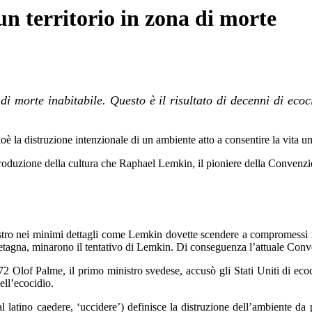
n territorio in zona di morte
 morte inabitabile. Questo è il risultato di decenni di ecoci
ioè la distruzione intenzionale di un ambiente atto a consentire la vita 
produzione della cultura che Raphael Lemkin, il pioniere della Convenzi
stro nei minimi dettagli come Lemkin dovette scendere a compromessi ri
etagna, minarono il tentativo di Lemkin. Di conseguenza l’attuale Conve
f Palme, il primo ministro svedese, accusò gli Stati Uniti di ecocidi
dell’ecocidio.
al latino caedere, ‘uccidere’) definisce la distruzione dell’ambiente da 