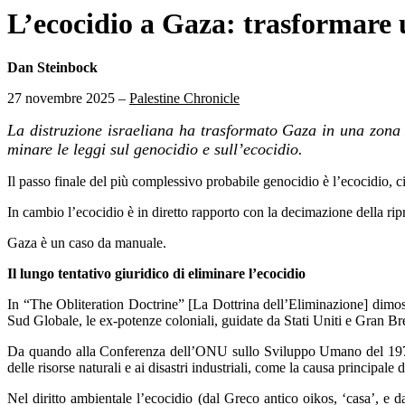
L’ecocidio a Gaza: trasformare u
Dan Steinbock
27 novembre 2025 –
Palestine Chronicle
La distruzione israeliana ha trasformato Gaza in una zona di
minare le leggi sul genocidio e sull’ecocidio.
Il passo finale del più complessivo probabile genocidio è l’ecocidio, c
In cambio l’ecocidio è in diretto rapporto con la decimazione della ri
Gaza è un caso da manuale.
Il lungo tentativo giuridico di eliminare l’ecocidio
In “The Obliteration Doctrine” [La Dottrina dell’Eliminazione] dimo
Sud Globale, le ex-potenze coloniali, guidate da Stati Uniti e Gran Br
Da quando alla Conferenza dell’ONU sullo Sviluppo Umano del 1972 Olo
delle risorse naturali e ai disastri industriali, come la causa principale 
Nel diritto ambientale l’ecocidio (dal Greco antico oikos, ‘casa’, e d