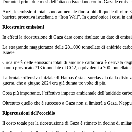
Durante i primi due mesi dell’attacco israeliano contro Gaza le emissioni
Anzi, le emissioni totali sono aumentate fino a più di quelle di oltre 3
barriera protettiva israeliana o “Iron Wall”. In quest’ottica i costi in 
Ricostruire emissioni
In effetti la ricostruzione di Gaza darà come risultato un dato di emissi
La stragrande maggioranza delle 281.000 tonnellate di anidride carbo
Israele.
Circa metà delle emissioni totali di anidride carbonica è derivata dagl
hanno provocato 713 tonnellate di CO2, equivalenti a 300 tonnellate 
La brutale offensiva iniziale di Hamas è stata surclassata dalla distr
guerra, che a giugno 2024 era già durata tre volte di più.
Cosa più importante, l’effettivo impatto ambientale dell’anidride carbo
Oltretutto quello che è successo a Gaza non si limiterà a Gaza. Neppur
Ripercussioni dell’ecocidio
Il costo totale per la ricostruzione di Gaza è stimato in decine di milia