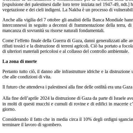
[espulsione dei palestinesi dalle loro terre iniziata nel 1947-49, ndt
vegetazione e dei cieli indigeni. La Nakba è un processo di vulnerabil
Anche alla vigilia del 7 ottobre gli analisti della Banca Mondiale hanno
interconnessi in seguito a decenni di frammentazione della terra, di re
mancanza di sovranità su risorse naturali fondamentali.
Come l’effetto finale della Guerra di Gaza, danni generalizzati alle a
rifiuti tossici e la distruzione di terreni agricoli. Ciò ha portato a fo
di ulteriori materiali pericolosi e al collasso del controllo ambientale.
La zona di morte
Pertanto tutto ciò, il danno alle infrastrutture idriche e la distruzi
che alle condizioni di vita.
Il futuro che attendeva i palestinesi alla fine delle ostilità era una Ga
Alla fine dell’aprile 2024 la distruzione di Gaza da parte di Israele a
in molti di questi mucchi e cumuli di rovine e di edifici in macerie
giorno.
Considerando il fatto che in media circa il 10% degli ordigni sganci
terminare il lavoro di sgombero.