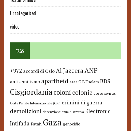
Uncategorized
video
TAGS
ANP
Al Jazeera
+972
accordi di Oslo
apartheid
BDS
antisemitismo
area C
B'Tselem
Cisgiordania
coloni
colonie
coronavirus
crimini di guerra
Corte Penale Internazionale (CPI)
demolizioni
Electronic
detenzione amministrativa
Gaza
Intifada
Fatah
genocidio