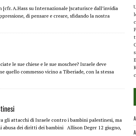
U
 [cfr. A.Hass su Internazionale ]scaturisce dall’invidia
l
oppressione, di pensare e creare, sfidando la nostra
c
P
t
C
E
ate le sue chiese e le sue moschee? Israele deve
K
ome quello commesso vicino a Tiberiade, con la stessa
c
tinesi
A
gli attacchi di Israele contro i bambini palestinesi, ma
chi abusa dei diritti dei bambini Allison Deger 12 giugno,
A