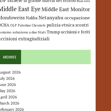
IDF
Israele
la grande marcia del ritorno
Maan news
Middle East Eye
Middle East Monitor
Netanyahu
Mondoweiss
occupazione
Nakba
pulizia etnica
OCHA
scontri
OLP
Palestine Chronicle
Trump
uccisioni e feriti
soluzione a due Stati
ionismo
uccisioni extragiudiziali
ARCHIVES
August 2026
uly 2026
June 2026
May 2026
pril 2026
March 2026
February 2026