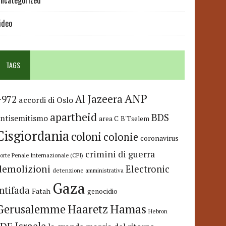
ncategorized
ideo
TAGS
ANP
Al Jazeera
+972
accordi di Oslo
apartheid
BDS
antisemitismo
area C
B'Tselem
Cisgiordania
coloni
colonie
coronavirus
crimini di guerra
orte Penale Internazionale (CPI)
demolizioni
Electronic
detenzione amministrativa
Gaza
Intifada
Fatah
genocidio
Hamas
Haaretz
Gerusalemme
Hebron