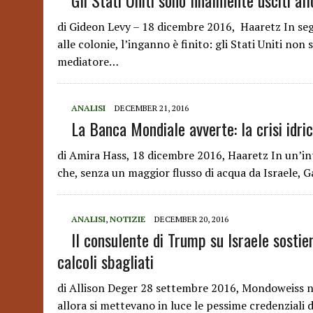
Gli Stati Uniti sono finalmente usciti al
di Gideon Levy – 18 dicembre 2016, Haaretz In seg
alle colonie, l’inganno è finito: gli Stati Uniti non
mediatore…
ANALISI
DECEMBER 21, 2016
La Banca Mondiale avverte: la crisi idric
di Amira Hass, 18 dicembre 2016, Haaretz In un’int
che, senza un maggior flusso di acqua da Israele, Ga
ANALISI
,
NOTIZIE
DECEMBER 20, 2016
Il consulente di Trump su Israele sostie
calcoli sbagliati
di Allison Deger 28 settembre 2016, Mondoweiss not
allora si mettevano in luce le pessime credenzia