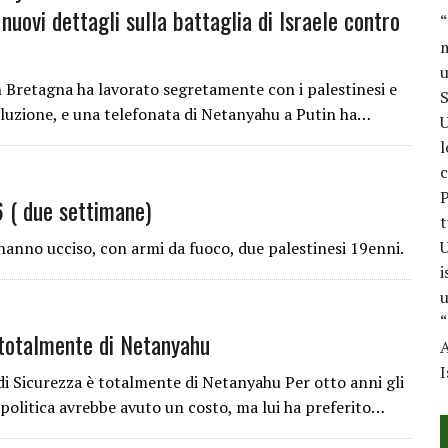
nuovi dettagli sulla battaglia di Israele contro
“
m
u
 Bretagna ha lavorato segretamente con i palestinesi e
S
oluzione, e una telefonata di Netanyahu a Putin ha…
U
l
c
P
( due settimane)
t
U
e hanno ucciso, con armi da fuoco, due palestinesi 19enni.
i
u
“
è totalmente di Netanyahu
A
I
 di Sicurezza è totalmente di Netanyahu Per otto anni gli
olitica avrebbe avuto un costo, ma lui ha preferito…