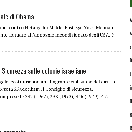
nale di Obama
A
bama contro Netanyahu Middel East Eye Yossi Melman –
A
no, abituato all’appoggio incondizionato degli USA, è
c
D
i Sicurezza sulle colonie israeliane
E
gale, costituiscono una flagrante violazione del diritto
i
/sc12657.doc.htm Il Consiglio di Sicurezza,
comprese le 242 (1967), 338 (1973), 446 (1979), 452
N
R
R