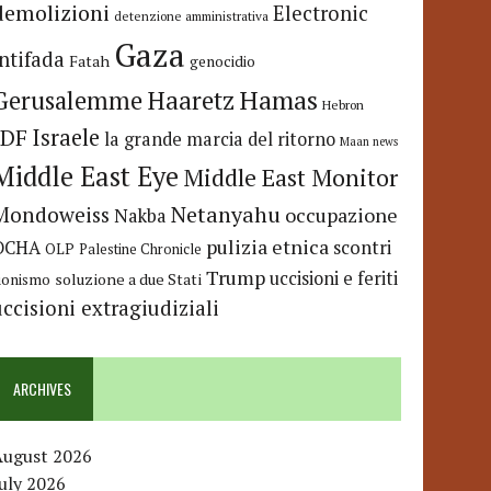
demolizioni
Electronic
detenzione amministrativa
Gaza
Intifada
Fatah
genocidio
Hamas
Haaretz
Gerusalemme
Hebron
IDF
Israele
la grande marcia del ritorno
Maan news
Middle East Eye
Middle East Monitor
Netanyahu
Mondoweiss
occupazione
Nakba
pulizia etnica
OCHA
scontri
OLP
Palestine Chronicle
Trump
uccisioni e feriti
soluzione a due Stati
ionismo
uccisioni extragiudiziali
ARCHIVES
August 2026
uly 2026