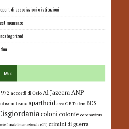
eport di associazioni o istituzioni
estimonianze
ncategorized
ideo
TAGS
ANP
Al Jazeera
+972
accordi di Oslo
apartheid
BDS
antisemitismo
area C
B'Tselem
Cisgiordania
coloni
colonie
coronavirus
crimini di guerra
orte Penale Internazionale (CPI)