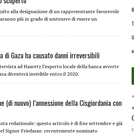
lo scoperto
R
uito alla designazione di un rappresentante favorevole
 saranno più in grado di sostenere di essere un
T
U
v
a di Gaza ha causato danni irreversibili
ervista ad Haaretz l’esperto locale della banca avverte
za diventerà invivibile entro il 2020.
ne (di nuovo) l’annessione della Cisgiordania con
a redazionale: questo articolo è di fine settembre e già
C
li del Signor Friedman recentemente nominato