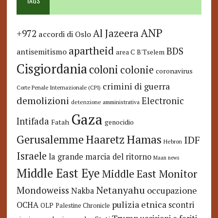
TAGS
ANP
Al Jazeera
+972
accordi di Oslo
apartheid
BDS
antisemitismo
area C
B'Tselem
Cisgiordania
coloni
colonie
coronavirus
crimini di guerra
Corte Penale Internazionale (CPI)
demolizioni
Electronic
detenzione amministrativa
Gaza
Intifada
Fatah
genocidio
Hamas
Haaretz
Gerusalemme
IDF
Hebron
Israele
la grande marcia del ritorno
Maan news
Middle East Eye
Middle East Monitor
Netanyahu
Mondoweiss
occupazione
Nakba
pulizia etnica
OCHA
scontri
OLP
Palestine Chronicle