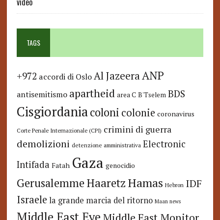
video
TAGS
ANP
Al Jazeera
+972
accordi di Oslo
apartheid
BDS
antisemitismo
area C
B'Tselem
Cisgiordania
coloni
colonie
coronavirus
crimini di guerra
Corte Penale Internazionale (CPI)
demolizioni
Electronic
detenzione amministrativa
Gaza
Intifada
Fatah
genocidio
Hamas
Haaretz
Gerusalemme
IDF
Hebron
Israele
la grande marcia del ritorno
Maan news
Middle East Eye
Middle East Monitor