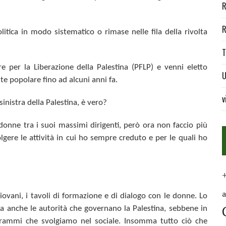
R
R
itica in modo sistematico o rimase nelle fila della rivolta
T
re per la Liberazione della Palestina (PFLP) e venni eletto
U
e popolare fino ad alcuni anni fa.
v
inistra della Palestina, è vero?
e donne tra i suoi massimi dirigenti, però ora non faccio più
lgere le attività in cui ho sempre creduto e per le quali ho
iovani, i tavoli di formazione e di dialogo con le donne. Lo
 ma anche le autorità che governano la Palestina, sebbene in
rammi che svolgiamo nel sociale
. Insomma tutto ciò che