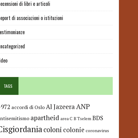
ecensioni di libri e articoli
eport di associazioni o istituzioni
estimonianze
ncategorized
ideo
TAGS
ANP
Al Jazeera
+972
accordi di Oslo
apartheid
BDS
antisemitismo
area C
B'Tselem
Cisgiordania
coloni
colonie
coronavirus