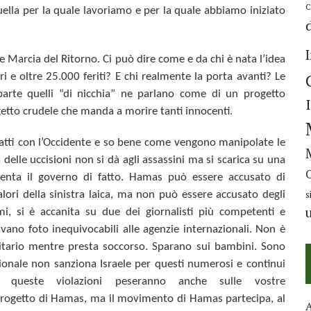
C
uella per la quale lavoriamo e per la quale abbiamo iniziato
de
Marcia del Ritorno
. Ci può dire come e da chi è nata l’idea
i e oltre 25.000 feriti? E chi realmente la porta avanti? Le
arte quelli “di nicchia” ne parlano come di un progetto
tto crudele che manda a morire tanti innocenti.
atti con l’Occidente e so bene come vengono manipolate le
delle uccisioni non si dà agli assassini ma si scarica su una
senta il governo di fatto. Hamas può essere accusato di
s
lori della sinistra laica, ma
non può essere accusato degli
mi, si è accanita su due dei giornalisti più competenti e
vano foto inequivocabili alle agenzie internazionali. Non è
nitario mentre presta soccorso. Sparano sui bambini.
Sono
azionale non sanziona Israele per questi numerosi e continui
e queste violazioni peseranno anche sulle vostre
ogetto di Hamas, ma il movimento di Hamas partecipa, al