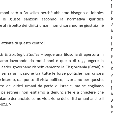
J
omani sarò a Bruxelles perché abbiamo bisogno di lobbies
 le giuste sanzioni secondo la normativa giuridica
A
 al rispetto dei diritti umani non ci saranno né giustizia né
l’attività di questo centro?
ch & Strategic Studies
–
segue una filosofia di apertura in
 stiamo lavorando da molti anni è quello di
raggiungere la
ui leader governano rispettivamente la Cisgiordania (Fatah) e
senza unificazione tra tutte le forze politiche non ci sarà
e interno, dal punto di vista politico, lavoriamo per questo.
J
tto dei diritti umani da parte di Israele, ma se cogliamo
tà palestinesi non esitiamo a denunciarle e a chiedere che
abbiamo denunciato come violazione dei diritti umani anche il
A
ll’ANP.