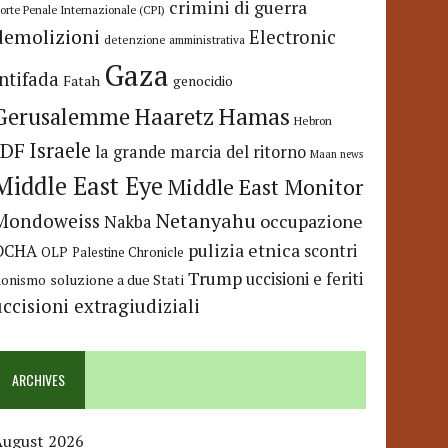
crimini di guerra
orte Penale Internazionale (CPI)
demolizioni
Electronic
detenzione amministrativa
Gaza
Intifada
Fatah
genocidio
Hamas
Haaretz
Gerusalemme
Hebron
IDF
Israele
la grande marcia del ritorno
Maan news
Middle East Eye
Middle East Monitor
Netanyahu
Mondoweiss
occupazione
Nakba
pulizia etnica
OCHA
scontri
OLP
Palestine Chronicle
Trump
uccisioni e feriti
soluzione a due Stati
ionismo
uccisioni extragiudiziali
ARCHIVES
August 2026