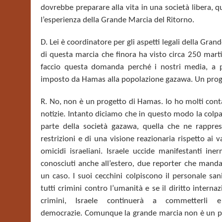
dovrebbe preparare alla vita in una società libera, q
l’esperienza della Grande Marcia del Ritorno.
D. Lei è coordinatore per gli aspetti legali della Gran
di questa marcia che finora ha visto circa 250 martir
faccio questa domanda perché i nostri media, a p
imposto da Hamas alla popolazione gazawa. Un proge
R.
No, non è un progetto di Hamas. Io ho molti cont
notizie
. Intanto diciamo che
in questo modo la colpa 
parte della società gazawa
, quella che ne rappre
restrizioni e di una visione reazionaria rispetto ai va
omicidi israeliani.
Israele uccide manifestanti iner
conosciuti anche all’estero, due reporter che manda
un caso. I suoi cecchini colpiscono il personale sa
tutti crimini contro l’umanità e se il diritto intern
crimini, Israele continuerà a commetterli 
democrazie.
Comunque la grande marcia non è un pr