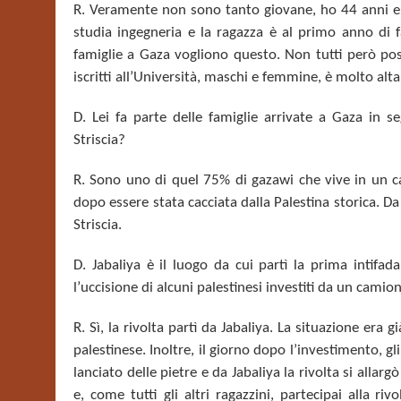
R. Veramente non sono tanto giovane, ho 44 anni e du
studia ingegneria e la ragazza è al primo anno di f
famiglie a Gaza vogliono questo. Non tutti però po
iscritti all’Università, maschi e femmine, è molto alta
D. Lei fa parte delle famiglie arrivate a Gaza in s
Striscia?
R. Sono uno di quel 75% di gazawi che vive in un c
dopo essere stata cacciata dalla Palestina storica. Da
Striscia.
D. Jabaliya è il luogo da cui partì la prima intifa
l’uccisione di alcuni palestinesi investiti da un camio
R. Sì, la rivolta partì da Jabaliya. La situazione era 
palestinese. Inoltre, il giorno dopo l’investimento, 
lanciato delle pietre e da Jabaliya la rivolta si allargò
e, come tutti gli altri ragazzini, partecipai alla r