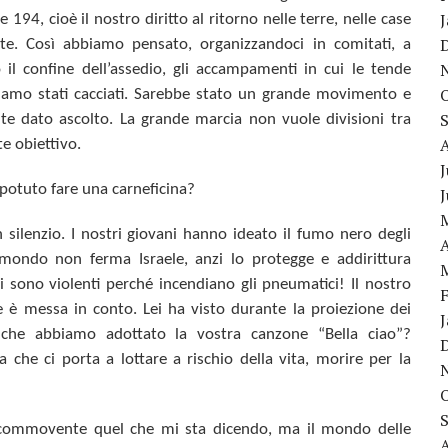
ne 194
, cioè il nostro diritto al ritorno nelle terre, nelle case
te. Così abbiamo pensato, organizzandoci in comitati, a
il confine dell’assedio, gli accampamenti in cui le tende
amo stati cacciati.
Sarebbe stato un grande movimento e
nte dato ascolto
. La grande marcia
non vuole divisioni tra
e obiettivo.
J
potuto fare una carneficina?
 silenzio
. I nostri giovani hanno ideato il fumo nero degli
A
l mondo non ferma Israele, anzi lo protegge e addirittura
ni sono violenti perché incendiano gli pneumatici!
Il nostro
e è messa in conto
. Lei ha visto durante la proiezione dei
] che abbiamo adottato la vostra canzone “Bella ciao”?
a che ci porta a lottare a rischio della vita, morire per la
e commovente quel che mi sta dicendo, ma il mondo delle