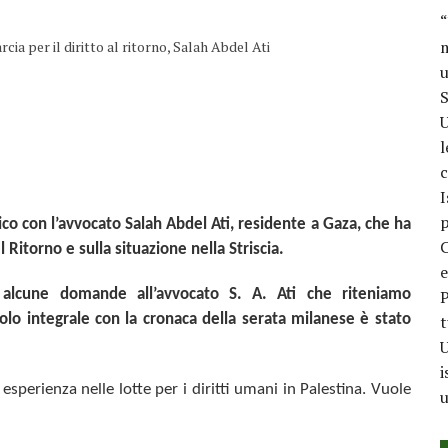
“
m
ia per il diritto al ritorno, Salah Abdel Ati
u
S
U
l
c
I
p
ico con l’avvocato Salah Abdel Ati, residente a Gaza, che ha
C
Ritorno e sulla situazione nella Striscia.
e
to alcune domande all’avvocato S. A. Ati che riteniamo
P
colo integrale con la cronaca della serata milanese è stato
t
U
i
sperienza nelle lotte per i diritti umani in Palestina. Vuole
u