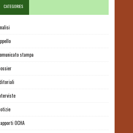
CATEGORIES
nalisi
ppello
omunicato stampa
ossier
ditoriali
nterviste
otizie
apporti OCHA