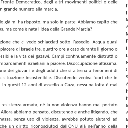
Fronte Democratico, degli altri movimenti politici e delle
J
 in grande numero alla marcia.
ale già mi ha risposto, ma solo in parte. Abbiamo capito che
A
s, ma come è nata l’idea della Grande Marcia?
zione che ci vede schiacciati sotto l’assedio. Acqua quasi
iacere di Israele tre, quattro ore a caso durante il giorno o
possibile la vita dei gazawi. Campi continuamente distrutti o
ombardamenti israeliani a piacere. Disoccupazione altissima.
ione dei giovani e degli adulti che si alterna a fenomeni di
ituazione insostenibile. Discutendo veniva fuori che in
re, in questi 12 anni di assedio a Gaza, nessuna lotta è mai
J
la resistenza armata, né la non violenza hanno mai portato
A
o. Allora abbiamo pensato, discutendo e anche litigando,
che
sa, senza uso di violenza, avrebbe potuto aiutarci ad
e un diritto riconosciutoci dall’ONU già nell’anno della