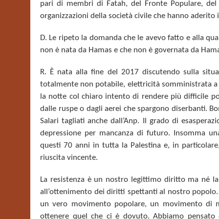
pari di membri di Fatah, del Fronte Populare, del 
organizzazioni della società civile che hanno aderito
D. Le ripeto la domanda che le avevo fatto e alla qu
non è nata da Hamas e che non è governata da Hama
R. È nata alla fine del 2017 discutendo sulla situa
totalmente non potabile, elettricità somministrata a p
la notte col chiaro intento di rendere più difficile 
dalle ruspe o dagli aerei che spargono diserbanti. B
Salari tagliati anche dall’Anp. Il grado di esasperaz
depressione per mancanza di futuro. Insomma una s
questi 70 anni in tutta la Palestina e, in particola
riuscita vincente.
La resistenza è un nostro legittimo diritto ma né 
all’ottenimento dei diritti spettanti al nostro popol
un vero movimento popolare, un movimento di mas
ottenere quel che ci è dovuto.
Abbiamo pensato ch