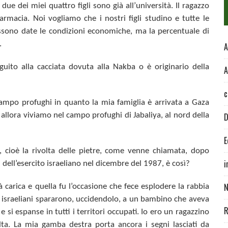
e dei miei quattro figli sono già all’università. Il ragazzo
armacia. Noi vogliamo che i nostri figli studino e tutte le
ssono date le condizioni economiche, ma la percentuale di
.
A
eguito alla cacciata dovuta alla Nakba o è originario della
A
c
ampo profughi in quanto la mia famiglia è arrivata a Gaza
 allora viviamo nel campo profughi di Jabaliya, al nord della
D
E
da, cioè la rivolta delle pietre, come venne chiamata, dopo
i
n dell’esercito israeliano nel dicembre del 1987, è così?
N
già carica e quella fu l’occasione che fece esplodere la rabbia
gli israeliani spararono, uccidendolo, a un bambino che aveva
R
 e si espanse in tutti i territori occupati. Io ero un ragazzino
ivolta. La mia gamba destra porta ancora i segni lasciati da