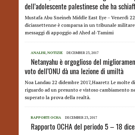
dell’adolescente palestinese che ha schiaf
Mustafa Abu Sneineh Middle East Eye – Venerdì 2
diciassettenne è comparsa in un tribunale militar
messaggi di appoggio ad Ahed al-Tamimi
ANALISI
,
NOTIZIE
DECEMBER 23, 2017
Netanyahu è orgoglioso del miglioramento
voto dell’ONU dà una lezione di umiltà
Noa Landau 22 didembre 2017,Haaretz Le molte dich
riguardo ad un presunto e vistoso cambiamento n
superato la prova della realtà.
RAPPORTI OCHA
DECEMBER 23, 2017
Rapporto OCHA del periodo 5 – 18 dic