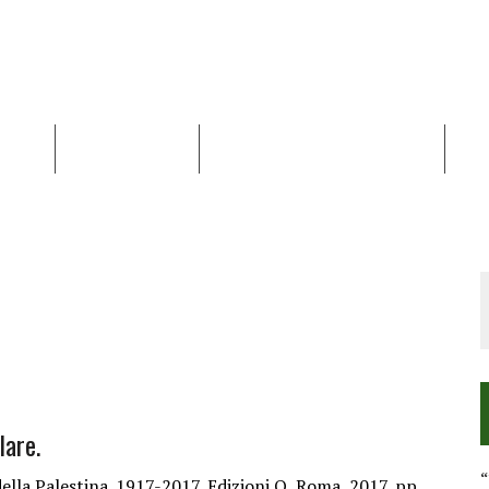
NALISI
RAPPORTI OCHA
RECENSIONI DI LIBRI E ARTICOLI
VID
RRA DIFFICILE
DEI DIRITTI UMANI NEI TERRITORI PALESTINESI OCCUPATI DAL 1967, FR
lare.
“
ella Palestina. 1917-2017, Edizioni Q, Roma, 2017, pp.