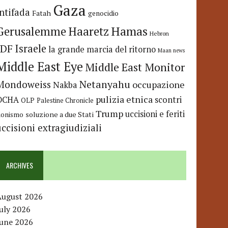
Gaza
Intifada
Fatah
genocidio
Hamas
Haaretz
Gerusalemme
Hebron
IDF
Israele
la grande marcia del ritorno
Maan news
Middle East Eye
Middle East Monitor
Netanyahu
Mondoweiss
occupazione
Nakba
pulizia etnica
OCHA
scontri
OLP
Palestine Chronicle
Trump
uccisioni e feriti
soluzione a due Stati
ionismo
uccisioni extragiudiziali
ARCHIVES
August 2026
uly 2026
June 2026