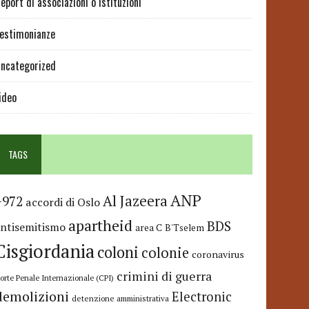
eport di associazioni o istituzioni
estimonianze
ncategorized
ideo
TAGS
ANP
Al Jazeera
+972
accordi di Oslo
apartheid
BDS
antisemitismo
area C
B'Tselem
Cisgiordania
coloni
colonie
coronavirus
crimini di guerra
orte Penale Internazionale (CPI)
demolizioni
Electronic
detenzione amministrativa