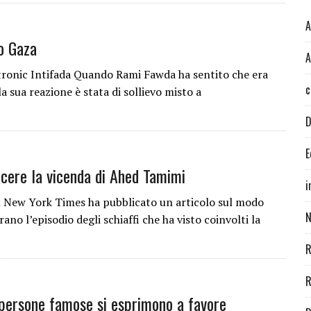
A
o Gaza
A
ronic Intifada Quando Rami Fawda ha sentito che era
c
a sua reazione è stata di sollievo misto a
D
E
acere la vicenda di Ahed Tamimi
i
 New York Times ha pubblicato un articolo sul modo
N
rano l’episodio degli schiaffi che ha visto coinvolti la
R
R
e persone famose si esprimono a favore