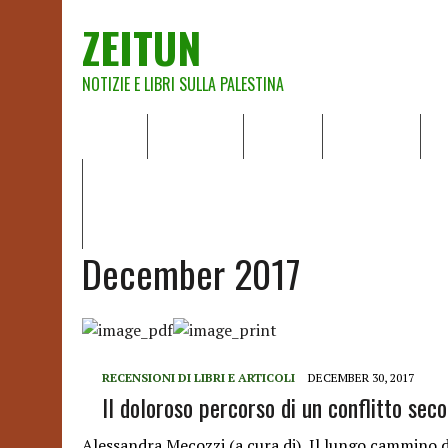
ZEITUN
NOTIZIE E LIBRI SULLA PALESTINA
HOME
CHI SIAMO
NOTIZIE
EDITORIALI
A
IL POTERE DELLA MUSICA – FIGLI DELLE PIETRE IN UNA TE
RAPPORTO DELLA RELATRICE SPECIALE SULLA SITUAZIONE 
December 2017
RECENSIONI DI LIBRI E ARTICOLI
DECEMBER 30, 2017
Il doloroso percorso di un conflitto seco
Alessandra Mecozzi (a cura di), Il lungo cammino d