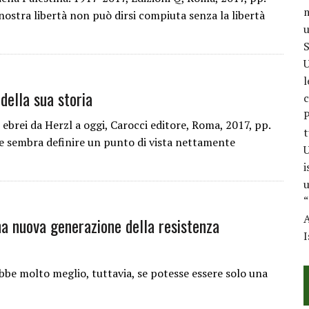
m
nostra libertà non può dirsi compiuta senza la libertà
u
S
U
l
della sua storia
c
P
 ebrei da Herzl a oggi, Carocci editore, Roma, 2017, pp.
t
e sembra definire un punto di vista nettamente
U
i
u
“
A
na nuova generazione della resistenza
I
e molto meglio, tuttavia, se potesse essere solo una