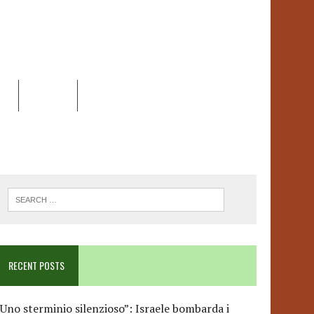
EO
DOSSIER
LINK
ANCESCA ALBANESE*
RECENT POSTS
Uno sterminio silenzioso”: Israele bombarda i