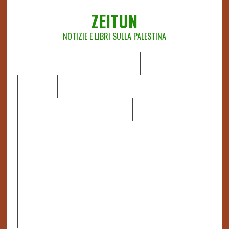
ZEITUN
NOTIZIE E LIBRI SULLA PALESTINA
HOME
CHI SIAMO
NOTIZIE
EDITORIALI
ANALISI
RAPPORTI OCHA
RECENSIONI DI LIBRI E ARTICOLI
VIDEO
DOSSIER
LINK
IL POTERE DELLA MUSICA – FIGLI DELLE PIETRE IN UNA
TERRA DIFFICILE
RAPPORTO DELLA RELATRICE SPECIALE SULLA
SITUAZIONE DEI DIRITTI UMANI NEI TERRITORI
PALESTINESI OCCUPATI DAL 1967, FRANCESCA ALBANESE*