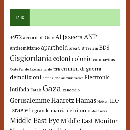
TAGS
ANP
Al Jazeera
+972
accordi di Oslo
apartheid
BDS
antisemitismo
area C
B'Tselem
Cisgiordania
coloni
colonie
coronavirus
crimini di guerra
Corte Penale Internazionale (CPI)
demolizioni
Electronic
detenzione amministrativa
Gaza
Intifada
Fatah
genocidio
Hamas
Haaretz
Gerusalemme
IDF
Hebron
Israele
la grande marcia del ritorno
Maan news
Middle East Eye
Middle East Monitor