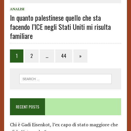
ANALISI
In quanto palestinese quello che sta
facendo l’ICE negli Stati Uniti mi risulta
familiare
Posts
1
2
…
44
»
pagination
RECENT POSTS
Chi è Gadi Eisenkot, l’ex capo di stato maggiore che