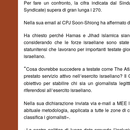
Per fare un confronto, la cifra indicata dal Sinda
Syndicate) supera di gran lunga i 270.
Nella sua email al CPJ Soon-Shiong ha affermato di av
Ha chiesto perch
é
Hamas e Jihad islamica siano 
considerando che le forze israeliane sono state 
statunitensi che lavorano per importanti testate gio
israeliano.
“
Cosa dovrebbe succedere a testate come The Atla
prestato servizio attivo nell
esercito israeliano? I
’
obiettivo per stabilire chi sia un giornalista legi
riferendosi all
esercito israeliano.
’
Nella sua dichiarazione inviata via e-mail a MEE 
abituale metodologia, applicata a tutte le zone di 
classifica i giornalisti»
.
«
La nostra politica di lunga data prevede l’inclus