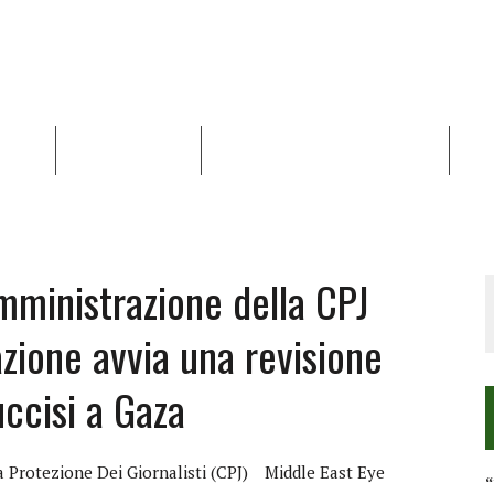
NALISI
RAPPORTI OCHA
RECENSIONI DI LIBRI E ARTICOLI
VID
RRA DIFFICILE
DEI DIRITTI UMANI NEI TERRITORI PALESTINESI OCCUPATI DAL 1967, FR
mministrazione della CPJ
zione avvia una revisione
uccisi a Gaza
a Protezione Dei Giornalisti (CPJ)
Middle East Eye
“