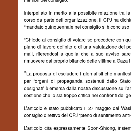
Interpellato in merito alla possibile relazione tra 
corso da parte dell’organizzazione, il CPJ ha dich
“mandato quinquennale nel consiglio si è concluso 
“Chiedo al consiglio di votare se procedere con ques
piano di lavoro definito o di una valutazione dei pot
mail, riferendosi a quella che a suo avviso sar
rimuovere dal proprio bilancio delle vittime a Gaza i 
“
La proposta di escludere i giornalisti che manife
per
organi di propaganda sostenuti dallo Stato, o
‘
designati’ è emersa dalla nostra discussione sull’a
sostiene che io sia troppo critica nei confronti del g
L’articolo è stato pubblicato il 27 maggio dal Was
consiglio direttivo del CPJ “pieno di sentimento anti
L’articolo cita espressamente
Soon-Shiong
, insie