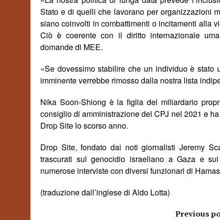
Stato e di quelli che lavorano per organizzazioni me
siano coinvolti in combattimenti o incitamenti alla
Ci
ò è coerente con il diritto internazionale uman
domande di MEE.
«
Se dovessimo stabilire che un individuo è stato 
imminente
verrebbe rimosso dalla nostra lista indip
Nika Soon-Shiong
è la figlia del miliardario pro
consiglio di amministrazione del CPJ nel 2021 e ha 
Drop Site lo scorso anno.
Drop Site, fondato dai noti giornalisti Jeremy Sc
trascurati
sul genocidio israeliano a Gaza e sui 
numerose interviste con diversi funzionari di Hamas
(traduzione dall’inglese di Aldo Lotta)
Previous po