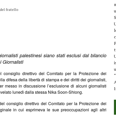
m
del fratello
u
S
U
l
c
P
t
giornalisti palestinesi siano stati esclusi
dal bilancio
U
 Giornalisti
i
u
 consiglio direttivo del Comitato per la Protezione dei
“
lla difesa
del
la libert
à
di stampa e dei diritti dei giornalisti,
A
er messo in discussione l’esclusione di alcuni giornalisti
I
ivelato luned
ì
dalla stessa
Nika Soon-Shiong.
l consiglio direttivo del Comitato per la Protezione dei
riginale in cui esprimeva le sue preoccupazioni agli altri