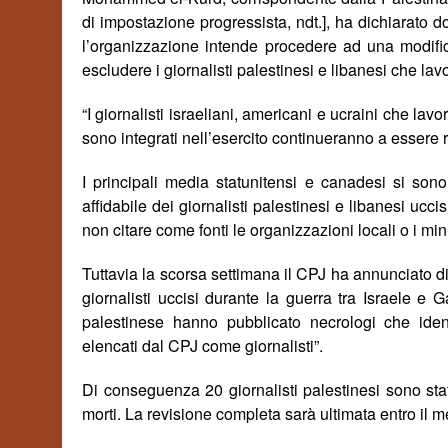
di impostazione progressista, ndt.], ha dichiarato d
l’organizzazione intende procedere ad una modifica
escludere i giornalisti palestinesi e libanesi che lav
“I giornalisti israeliani, americani e ucraini che lav
sono integrati nell’esercito continueranno a essere ri
I principali media statunitensi e canadesi si son
affidabile dei giornalisti palestinesi e libanesi uccis
non citare come fonti le organizzazioni locali o i min
Tuttavia la scorsa settimana il CPJ ha annunciato d
giornalisti uccisi durante la guerra tra Israele e
palestinese hanno pubblicato necrologi che iden
elencati dal CPJ come giornalisti”.
Di conseguenza 20 giornalisti palestinesi sono sta
morti. La revisione completa sar
à
ultimata entro il 