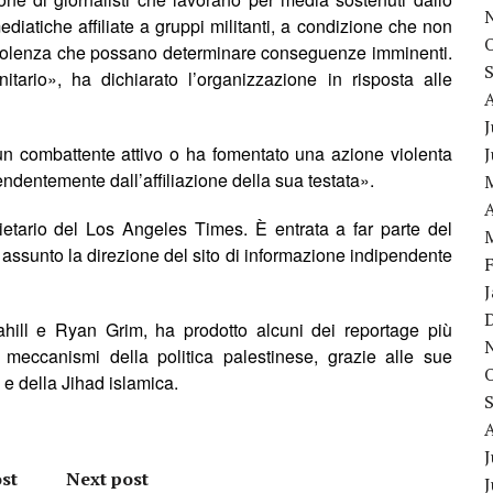
diatiche affiliate a gruppi militanti, a condizione che non
 violenza che possano determinare
conseguenze
immin
enti.
itario», ha dichiarato l’organizzazione in risposta alle
J
un combattente attivo o ha fomentato una azione violenta
endentemente dall’affiliazione della sua testata»
.
A
prietario del Los Angeles Times. È entrata a far parte del
assunto la direzione del sito di informazione indipendente
ahill e Ryan Grim, ha prodotto alcuni dei reportage più
meccanismi della politica palestinese, grazie alle sue
 e della Jihad islamica.
J
st
Next post