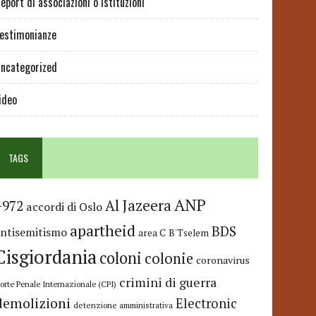
eport di associazioni o istituzioni
estimonianze
ncategorized
ideo
TAGS
ANP
Al Jazeera
+972
accordi di Oslo
apartheid
BDS
antisemitismo
area C
B'Tselem
Cisgiordania
coloni
colonie
coronavirus
crimini di guerra
orte Penale Internazionale (CPI)
demolizioni
Electronic
detenzione amministrativa