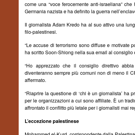
come una “voce ferocemente anti-israeliana” che h
Germania nazista e ha definito la guerra nell’encl
Il giornalista Adam Kredo ha al suo attivo una lunga
filo-palestinesi.
“Le accuse di terrorismo sono diffuse e motivate poli
ha scritto Soon-Shiong nella sua email al consiglio d
“Ho apprezzato che il consiglio direttivo abbia
diventeranno sempre più comuni non di meno il CPJ
affermato.
“Riaprire la questione di ‘chi è un giornalista’ ha
per le organizzazioni a cui sono affiliate. È un tra
affrontato il conflitto più letale per i giornalisti mai re
L’eccezione p
alestin
ese
Mohammed el-Kurd, corrispondente dalla Palestina per