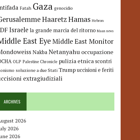
Gaza
Intifada
Fatah
genocidio
Hamas
Haaretz
Gerusalemme
Hebron
IDF
Israele
la grande marcia del ritorno
Maan news
Middle East Eye
Middle East Monitor
Netanyahu
Mondoweiss
occupazione
Nakba
pulizia etnica
OCHA
scontri
OLP
Palestine Chronicle
Trump
uccisioni e feriti
soluzione a due Stati
ionismo
uccisioni extragiudiziali
ARCHIVES
August 2026
uly 2026
June 2026