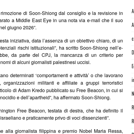
A
la rimozione di Soon-Shiong dal consiglio e la revisione in
iarato a Middle East Eye in una nota via e-mail che il suo
A
nel giugno 2026”.
c
ta iniziativa, data l’assenza di un obiettivo chiaro, di un
enziali rischi istituzionali”, ha scritto Soon-Shiong nell’e-
D
ebbe, da parte del CPJ,
la mancanza di un criterio per
nomi di alcuni giornalisti palestinesi uccisi.
E
stano determinati
comportamenti e attività’ o che lavorano
‘
i
rganizzazioni militanti e affiliate a gruppi terroristici
rticolo di Adam Kredo pubblicato su Free Beacon, in cui si
N
enocidio e dell’apartheid
”
, ha affermato Soon-Shiong.
R
hington Free Beacon, testata di destra, che ha definito il
-israeliano e praticamente privo di voci dissenzienti”.
R
me alla giornalista filippina e premio Nobel Maria Ressa,