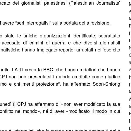
cato dei giornalisti palestinesi (Palestinian Journalists’
A
ere “seri interrogativi” sulla portata della revisione.
state le uniche organizzazioni identificate, soprattutto
accusate di crimini di guerra e che diversi giornalisti
rnalistiche hanno impiegato reporter arruolati nell’esercito
ntic, LA Times o la BBC, che hanno redattori che hanno
l CPJ non può presentarsi in modo credibile come giudice
J
ttimo e chi meriti protezione
”
, ha affermato Soon-Shiong
A
luned
ì
il CPJ ha affermato di
«
non aver modificato la sua
conflitto nel mondo»
, n
é
di aver
«
modificato il modo in cui
ione di giornalisti che lavorano per media sostenuti dallo