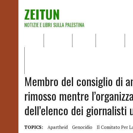
ZEITUN
NOTIZIE E LIBRI SULLA PALESTINA
HOME
CHI SIAMO
NOTIZIE
EDITORIALI
A
IL POTERE DELLA MUSICA – FIGLI DELLE PIETRE IN UNA TE
RAPPORTO DELLA RELATRICE SPECIALE SULLA SITUAZIONE 
Membro del consiglio di a
rimosso mentre l’organizza
dell’elenco dei giornalisti 
TOPICS:
Apartheid
Genocidio
Il Comitato Per L