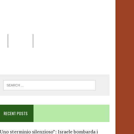
EO
DOSSIER
LINK
ANCESCA ALBANESE*
RECENT POSTS
Uno sterminio silenzioso”: Israele bombarda i