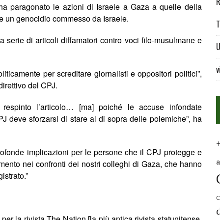
R
a paragonato le azioni di Israele a Gaza a quelle della
ave un genocidio commesso da Israele.
T
 serie di articoli diffamatori contro voci filo-musulmane e
U
v
ticamente per screditare giornalisti e oppositori politici”,
irettivo del CPJ.
 respinto l’articolo… [ma] poich
é
le accuse infondate
 deve sforzarsi di stare al di sopra delle polemiche”, ha
 profonde implicazioni per le persone che il CPJ protegge e
dimento nei confronti dei nostri colleghi di Gaza, che hanno
gistrato.”
C
 la rivista The Nation [la più antica rivista statunitense,