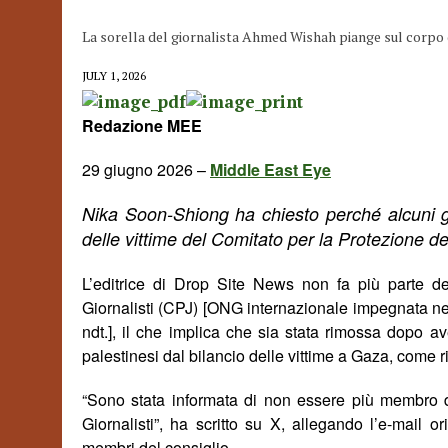
La sorella del giornalista Ahmed Wishah piange sul corpo 
JULY 1, 2026
Redazione MEE
29 giugno 2026 –
Middle East Eye
Nika Soon-Shiong ha chiesto perch
é
alcuni 
delle vittime del
Comitato per la Protezione dei
L’editrice di Drop Site News non fa più parte del
Giornalisti (CPJ) [ONG
internazionale impegnata
ne
ndt.], il che implica che sia stata rimossa dopo av
palestinesi dal bilancio delle vittime a Gaza, come r
“Sono stata informata di non essere più membro de
Giornalisti”, ha scritto su X, allegando l’e-mail o
membri del consiglio.