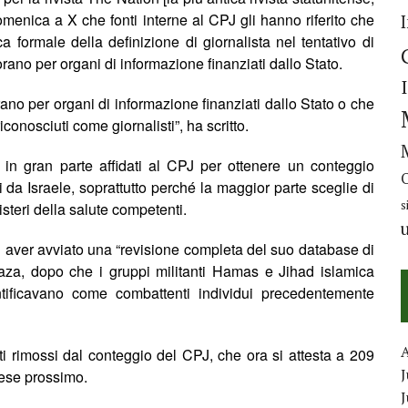
omenica a X che fonti interne al CPJ gli hanno riferito che
 formale della definizione di giornalista nel tentativo di
orano per organi di informazione finanziati dallo Stato.
orano per organi di informazione finanziati dallo Stato o che
conosciuti come giornalisti”, ha scritto.
o in gran parte affidati al CPJ per ottenere un conteggio
i da Israele, soprattutto perch
é
la maggior parte sceglie di
s
isteri della salute competenti.
i aver avviato una “revisione completa del suo database di
 Gaza, dopo che i gruppi militanti Hamas e Jihad islamica
tificavano come combattenti individui precedentemente
ti rimossi dal conteggio del CPJ, che ora si attesta a 209
J
mese prossimo.