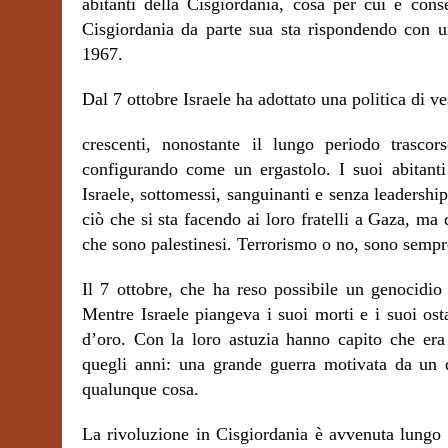
abitanti della Cisgiordania, cosa per cui è cons
Cisgiordania da parte sua sta rispondendo con u
1967.
Dal 7 ottobre Israele ha adottato una politica di v
crescenti, nonostante il lungo periodo trascor
configurando come un ergastolo. I suoi abitanti
Israele, sottomessi, sanguinanti e senza leadersh
ciò che si sta facendo ai loro fratelli a Gaza, ma q
che sono palestinesi.
Terrorismo o no, sono sempr
Il 7 ottobre, che ha reso possibile un genocidio
Mentre Israele piangeva i suoi morti e i suoi ost
d’oro. Con la loro astuzia hanno capito che era
quegli anni: una grande guerra motivata da un d
qualunque cosa.
La rivoluzione in Cisgiordania è avvenuta lungo d