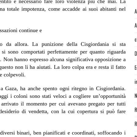
entito e necessario fare loro violenza più che mai. La
na totale impotenza, come accadde ai suoi abitanti nel
A
A
essazioni continue e
c
so da allora. La punizione della Cisgiordania si sta
 si sono comportati perfettamente per quanto riguarda
D
ip. Non hanno espresso alcuna significativa opposizione a
uesto non li ha aiutati. La loro colpa era e resta il fatto
E
e colpevoli.
i
 a Gaza, ha anche spento ogni ritegno in Cisgiordania.
N
aggi i coloni sono stati veloci a cogliere un’opportunità
 arrivato il momento per cui avevano pregato per tutti
R
esiderio di vendetta, con la cui copertura si può fare
R
iversi binari, ben pianificati e coordinati, soffocando i