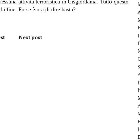
essuna attività terroristica in Cisgiordania. Tutto questo
la fine. Forse è ora di dire basta?
A
st
Next post
J
A