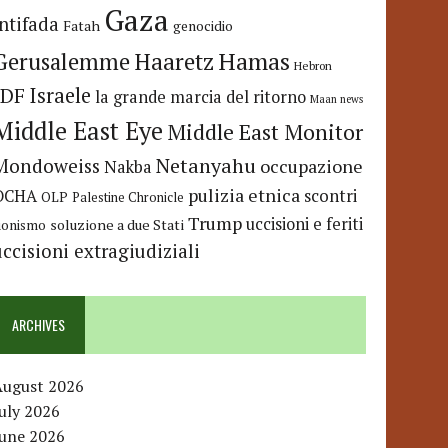
Gaza
Intifada
Fatah
genocidio
Hamas
Haaretz
Gerusalemme
Hebron
IDF
Israele
la grande marcia del ritorno
Maan news
Middle East Eye
Middle East Monitor
Netanyahu
Mondoweiss
occupazione
Nakba
pulizia etnica
OCHA
scontri
OLP
Palestine Chronicle
Trump
uccisioni e feriti
soluzione a due Stati
ionismo
uccisioni extragiudiziali
ARCHIVES
August 2026
uly 2026
June 2026