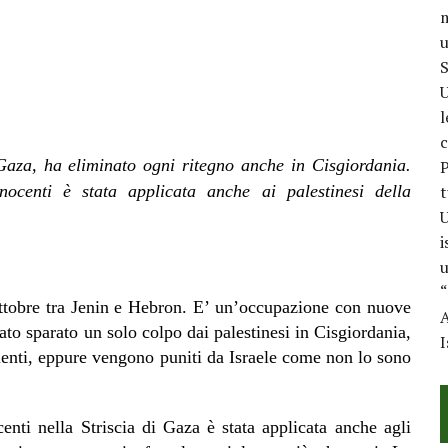
m
u
S
U
l
c
 Gaza, ha eliminato ogni ritegno anche in Cisgiordania.
P
ocenti è stata applicata anche ai palestinesi della
t
U
i
u
“
ttobre tra Jenin e Hebron. E’ un’occupazione con nuove
A
tato sparato un solo colpo dai palestinesi in Cisgiordania,
I
guenti, eppure vengono puniti da Israele come non lo sono
nti nella Striscia di Gaza è stata applicata anche agli