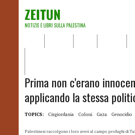
ZEITUN
NOTIZIE E LIBRI SULLA PALESTINA
HOME
CHI SIAMO
NOTIZIE
EDITORIALI
A
IL POTERE DELLA MUSICA – FIGLI DELLE PIETRE IN UNA TE
RAPPORTO DELLA RELATRICE SPECIALE SULLA SITUAZIONE 
Prima non c’erano innocent
applicando la stessa politi
TOPICS:
Cisgiordania
Coloni
Gaza
Genocidio
Palestinesi raccolgono i loro averi al campo profughi di T