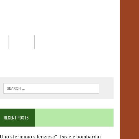
EO
DOSSIER
LINK
ANCESCA ALBANESE*
RECENT POSTS
Uno sterminio silenzioso”: Israele bombarda i