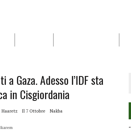
NALISI
RAPPORTI OCHA
RECENSIONI DI LIBRI E ARTICOLI
VID
RRA DIFFICILE
DEI DIRITTI UMANI NEI TERRITORI PALESTINESI OCCUPATI DAL 1967, FR
i a Gaza. Adesso l’IDF sta
ca in Cisgiordania
Haaretz
Il 7 Ottobre
Nakba
ulkarem
“