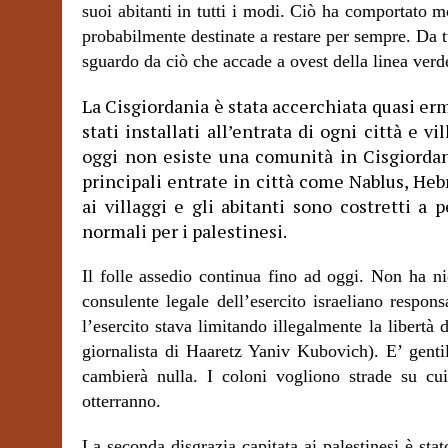
suoi abitanti in tutti i modi. Ciò ha comportato 
probabilmente destinate a restare per sempre. Da tut
sguardo da ciò che accade a ovest della linea verd
La Cisgiordania è stata accerchiata quasi er
stati installati all’entrata di ogni città e v
oggi non esiste una comunità in Cisgiordan
principali entrate in città come Nablus, He
ai villaggi e gli abitanti sono costretti a 
normali per i palestinesi.
Il folle assedio continua fino ad oggi. Non ha ni
consulente legale dell’esercito israeliano respon
l’esercito stava limitando illegalmente la libertà
giornalista di Haaretz Yaniv Kubovich). E’ genti
cambierà nulla. I coloni vogliono strade su cui
otterranno.
La seconda disgrazia capitata ai palestinesi è stato