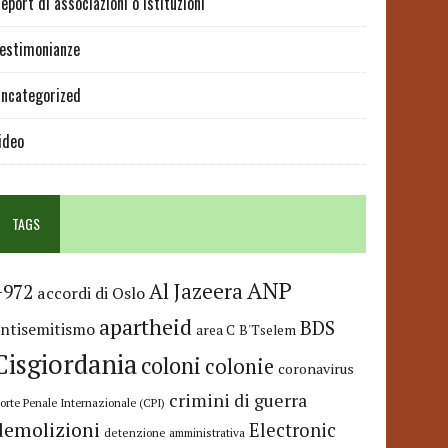
eport di associazioni o istituzioni
estimonianze
ncategorized
ideo
TAGS
ANP
Al Jazeera
+972
accordi di Oslo
apartheid
BDS
antisemitismo
area C
B'Tselem
Cisgiordania
coloni
colonie
coronavirus
crimini di guerra
orte Penale Internazionale (CPI)
demolizioni
Electronic
detenzione amministrativa