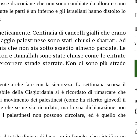
R
mosse draconiane che non sono cambiate da allora e sono
te le parti è un inferno e gli israeliani hanno distolto lo
T
e
U
meticamente. Centinaia di cancelli gialli che erano
illaggio palestinese sono stati chiusi e sbarrati. Ad
v
ia che non sia sotto assedio almeno parziale. Le
bron e Ramallah sono state chiuse come le entrate
percorrere strade sterrate. Non ci sono più strade
ente a che fare con la sicurezza. La settimana scorsa il
sabile della Cisgiordania si è ricordato di rimarcare che
 di movimento dei palestinesi (come ha riferito giovedì il
le che se ne sia ricordato, ma la sua dichiarazione non
 i palestinesi non possono circolare, ed è quello che
C
 il totale divieto di lavorare in Israele, che significa un