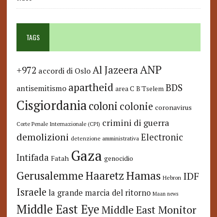
TAGS
ANP
Al Jazeera
+972
accordi di Oslo
apartheid
BDS
antisemitismo
area C
B'Tselem
Cisgiordania
coloni
colonie
coronavirus
crimini di guerra
Corte Penale Internazionale (CPI)
demolizioni
Electronic
detenzione amministrativa
Gaza
Intifada
Fatah
genocidio
Hamas
Haaretz
Gerusalemme
IDF
Hebron
Israele
la grande marcia del ritorno
Maan news
Middle East Eye
Middle East Monitor