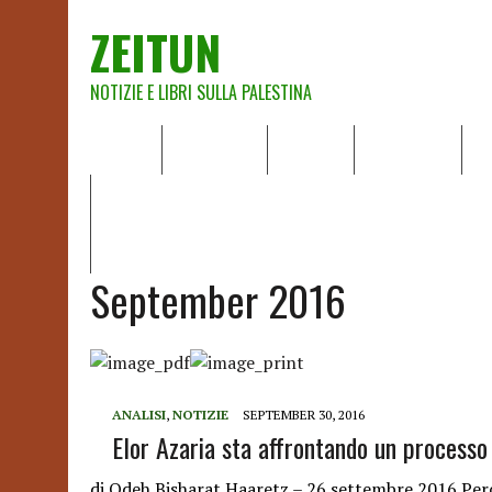
ZEITUN
NOTIZIE E LIBRI SULLA PALESTINA
HOME
CHI SIAMO
NOTIZIE
EDITORIALI
A
IL POTERE DELLA MUSICA – FIGLI DELLE PIETRE IN UNA TE
RAPPORTO DELLA RELATRICE SPECIALE SULLA SITUAZIONE 
September 2016
ANALISI
,
NOTIZIE
SEPTEMBER 30, 2016
Elor Azaria sta affrontando un processo 
di Odeh Bisharat Haaretz – 26 settembre 2016 Perc