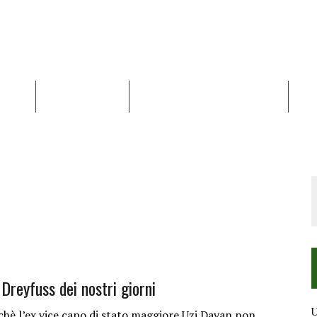
NALISI
RAPPORTI OCHA
RECENSIONI DI LIBRI E ARTICOLI
VID
RRA DIFFICILE
DEI DIRITTI UMANI NEI TERRITORI PALESTINESI OCCUPATI DAL 1967, FR
Dreyfuss dei nostri giorni
U
hè l’ex vice capo di stato maggiore Uzi Dayan non