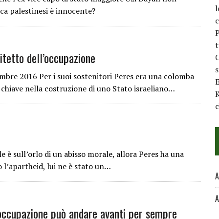
l
ca palestinesi è innocente?
c
P
t
itetto dell’occupazione
C
mbre 2016 Per i suoi sostenitori Peres era una colomba
E
o chiave nella costruzione di uno Stato israeliano…
K
c
 è sull’orlo di un abisso morale, allora Peres ha una
o l’apartheid, lui ne è stato un…
A
A
’occupazione può andare avanti per sempre