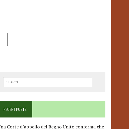
EO
DOSSIER
LINK
ANCESCA ALBANESE*
RECENT POSTS
na Corte d’appello del Regno Unito conferma che