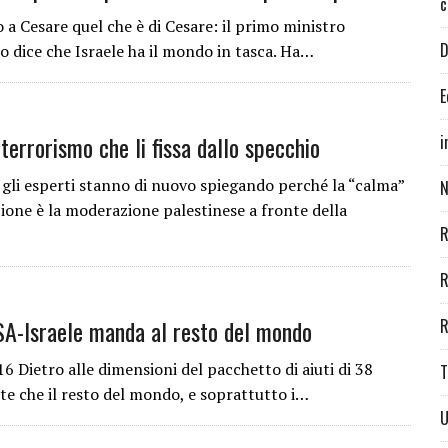
c
a Cesare quel che è di Cesare: il primo ministro
D
 dice che Israele ha il mondo in tasca. Ha…
E
 terrorismo che li fissa dallo specchio
i
gli esperti stanno di nuovo spiegando perché la “calma”
N
zione è la moderazione palestinese a fronte della
R
R
USA-Israele manda al resto del mondo
R
 Dietro alle dimensioni del pacchetto di aiuti di 38
T
oste che il resto del mondo, e soprattutto i…
U