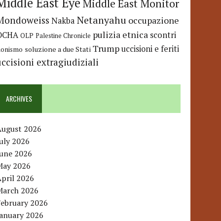
Middle East Eye
Middle East Monitor
Netanyahu
Mondoweiss
occupazione
Nakba
pulizia etnica
OCHA
scontri
OLP
Palestine Chronicle
Trump
uccisioni e feriti
soluzione a due Stati
ionismo
uccisioni extragiudiziali
ARCHIVES
August 2026
uly 2026
June 2026
May 2026
pril 2026
March 2026
February 2026
January 2026