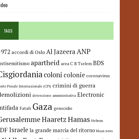
ideo
TAGS
ANP
Al Jazeera
+972
accordi di Oslo
apartheid
BDS
antisemitismo
area C
B'Tselem
Cisgiordania
coloni
colonie
coronavirus
crimini di guerra
orte Penale Internazionale (CPI)
demolizioni
Electronic
detenzione amministrativa
Gaza
Intifada
Fatah
genocidio
Hamas
Haaretz
Gerusalemme
Hebron
IDF
Israele
la grande marcia del ritorno
Maan news