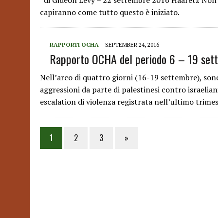
di Gideon Levy – 22 settembre 2016 Haaretz Non ci
capiranno come tutto questo è iniziato.
RAPPORTI OCHA
SEPTEMBER 24, 2016
Rapporto OCHA del periodo 6 – 19 set
Nell’arco di quattro giorni (16-19 settembre), son
aggressioni da parte di palestinesi contro israelian
escalation di violenza registrata nell’ultimo trim
Posts
1
2
3
»
pagination