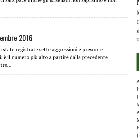
 sarà pace finché gli israeliani non sapranno e non
s
tembre 2016
o state registrate sette aggressioni e presunte
i: è il numero più alto a partire dalla precedente
estre…
J
A