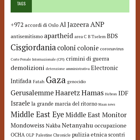
TAGS
ANP
Al Jazeera
+972
accordi di Oslo
apartheid
BDS
antisemitismo
area C
B'Tselem
Cisgiordania
coloni
colonie
coronavirus
crimini di guerra
Corte Penale Internazionale (CPI)
demolizioni
Electronic
detenzione amministrativa
Gaza
Intifada
Fatah
genocidio
Hamas
Haaretz
Gerusalemme
IDF
Hebron
Israele
la grande marcia del ritorno
Maan news
Middle East Eye
Middle East Monitor
Netanyahu
Mondoweiss
occupazione
Nakba
pulizia etnica
OCHA
scontri
OLP
Palestine Chronicle