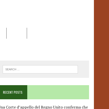
EO
DOSSIER
LINK
ANCESCA ALBANESE*
RECENT POSTS
na Corte d’appello del Regno Unito conferma che