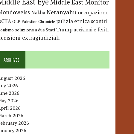
Middle East Eye
Middle East Monitor
Netanyahu
Mondoweiss
occupazione
Nakba
pulizia etnica
OCHA
scontri
OLP
Palestine Chronicle
Trump
uccisioni e feriti
soluzione a due Stati
ionismo
uccisioni extragiudiziali
ARCHIVES
August 2026
uly 2026
June 2026
May 2026
pril 2026
March 2026
February 2026
January 2026