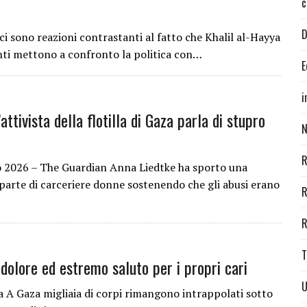
c
D
 sono reazioni contrastanti al fatto che Khalil al-Hayya
tanti mettono a confronto la politica con…
E
i
attivista della flotilla di Gaza parla di stupro
N
R
2026 – The Guardian Anna Liedtke ha sporto una
arte di carceriere donne sostenendo che gli abusi erano
R
R
T
dolore ed estremo saluto per i propri cari
U
a A Gaza migliaia di corpi rimangono intrappolati sotto