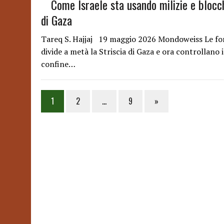
Come Israele sta usando milizie e blocc
di Gaza
Tareq S. Hajjaj 19 maggio 2026 Mondoweiss Le forz
divide a metà la Striscia di Gaza e ora controllano 
confine…
Posts
1
2
…
9
»
pagination