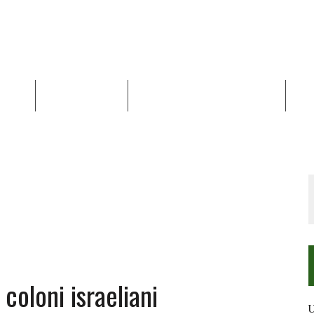
NALISI
RAPPORTI OCHA
RECENSIONI DI LIBRI E ARTICOLI
VID
RRA DIFFICILE
DEI DIRITTI UMANI NEI TERRITORI PALESTINESI OCCUPATI DAL 1967, FR
oloni israeliani
U