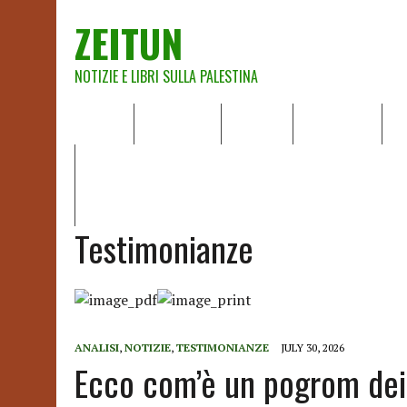
ZEITUN
NOTIZIE E LIBRI SULLA PALESTINA
HOME
CHI SIAMO
NOTIZIE
EDITORIALI
A
IL POTERE DELLA MUSICA – FIGLI DELLE PIETRE IN UNA TE
RAPPORTO DELLA RELATRICE SPECIALE SULLA SITUAZIONE 
Testimonianze
ANALISI
,
NOTIZIE
,
TESTIMONIANZE
JULY 30, 2026
Ecco com’è un pogrom dei c