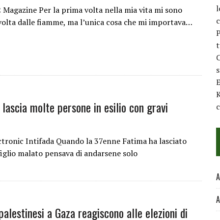
l
agazine Per la prima volta nella mia vita mi sono
c
volta dalle fiamme, ma l’unica cosa che mi importava…
P
t
C
E
K
lascia molte persone in esilio con gravi
c
tronic Intifada Quando la 37enne Fatima ha lasciato
figlio malato pensava di andarsene solo
A
A
alestinesi a Gaza reagiscono alle elezioni di