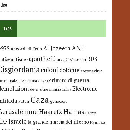
ideo
TAGS
ANP
Al Jazeera
+972
accordi di Oslo
apartheid
BDS
antisemitismo
area C
B'Tselem
Cisgiordania
coloni
colonie
coronavirus
crimini di guerra
orte Penale Internazionale (CPI)
demolizioni
Electronic
detenzione amministrativa
Gaza
Intifada
Fatah
genocidio
Hamas
Haaretz
Gerusalemme
Hebron
IDF
Israele
la grande marcia del ritorno
Maan news