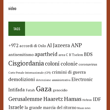
video
TAGS
ANP
Al Jazeera
+972
accordi di Oslo
apartheid
BDS
antisemitismo
area C
B'Tselem
Cisgiordania
coloni
colonie
coronavirus
crimini di guerra
Corte Penale Internazionale (CPI)
demolizioni
Electronic
detenzione amministrativa
Gaza
Intifada
Fatah
genocidio
Hamas
Haaretz
Gerusalemme
IDF
Hebron
Israele
la grande marcia del ritorno
Maan news