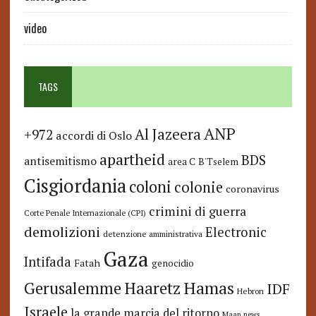
video
TAGS
ANP
Al Jazeera
+972
accordi di Oslo
apartheid
BDS
antisemitismo
area C
B'Tselem
Cisgiordania
coloni
colonie
coronavirus
crimini di guerra
Corte Penale Internazionale (CPI)
demolizioni
Electronic
detenzione amministrativa
Gaza
Intifada
Fatah
genocidio
Hamas
Haaretz
Gerusalemme
IDF
Hebron
Israele
la grande marcia del ritorno
Maan news