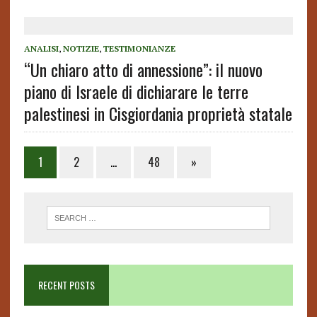
ANALISI
,
NOTIZIE
,
TESTIMONIANZE
“Un chiaro atto di annessione”: il nuovo
piano di Israele di dichiarare le terre
palestinesi in Cisgiordania proprietà statale
Posts
1
2
…
48
»
pagination
RECENT POSTS