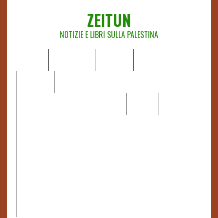
ZEITUN
NOTIZIE E LIBRI SULLA PALESTINA
HOME
CHI SIAMO
NOTIZIE
EDITORIALI
ANALISI
RAPPORTI OCHA
RECENSIONI DI LIBRI E ARTICOLI
VIDEO
DOSSIER
LINK
IL POTERE DELLA MUSICA – FIGLI DELLE PIETRE IN UNA
TERRA DIFFICILE
RAPPORTO DELLA RELATRICE SPECIALE SULLA
SITUAZIONE DEI DIRITTI UMANI NEI TERRITORI
PALESTINESI OCCUPATI DAL 1967, FRANCESCA ALBANESE*