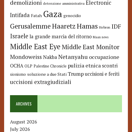
demolizioni
Electronic
detenzione amministrativa
Gaza
Intifada
Fatah
genocidio
Hamas
Haaretz
Gerusalemme
IDF
Hebron
Israele
la grande marcia del ritorno
Maan news
Middle East Eye
Middle East Monitor
Netanyahu
Mondoweiss
occupazione
Nakba
pulizia etnica
OCHA
scontri
OLP
Palestine Chronicle
Trump
uccisioni e feriti
soluzione a due Stati
sionismo
uccisioni extragiudiziali
ARCHIVES
August 2026
July 2026