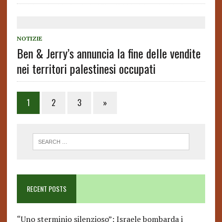
NOTIZIE
Ben & Jerry’s annuncia la fine delle vendite
nei territori palestinesi occupati
Posts
1
2
3
»
pagination
RECENT POSTS
“Uno sterminio silenzioso”: Israele bombarda i