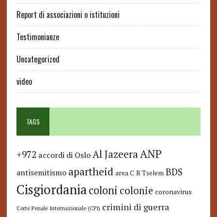
Report di associazioni o istituzioni
Testimonianze
Uncategorized
video
TAGS
ANP
Al Jazeera
+972
accordi di Oslo
apartheid
BDS
antisemitismo
area C
B'Tselem
Cisgiordania
coloni
colonie
coronavirus
crimini di guerra
Corte Penale Internazionale (CPI)