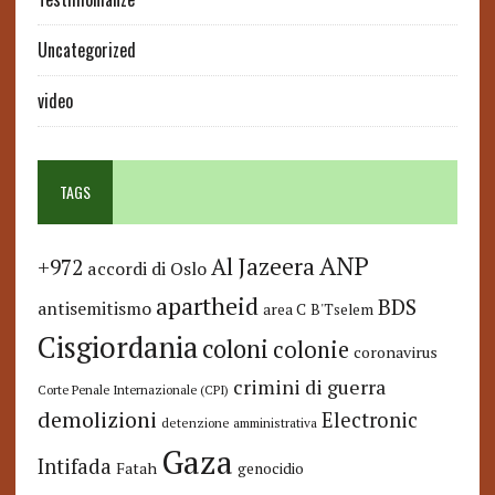
Uncategorized
video
TAGS
ANP
Al Jazeera
+972
accordi di Oslo
apartheid
BDS
antisemitismo
area C
B'Tselem
Cisgiordania
coloni
colonie
coronavirus
crimini di guerra
Corte Penale Internazionale (CPI)
demolizioni
Electronic
detenzione amministrativa
Gaza
Intifada
Fatah
genocidio