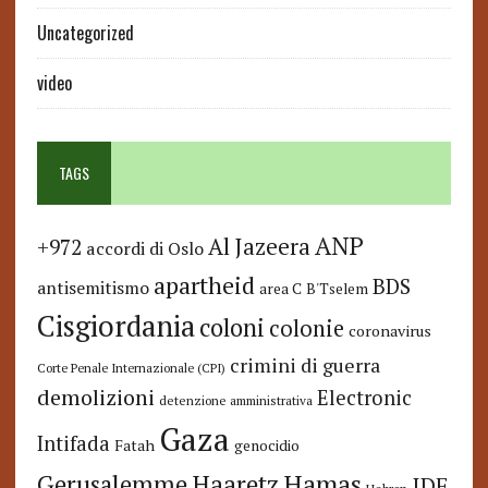
Uncategorized
video
TAGS
ANP
Al Jazeera
+972
accordi di Oslo
apartheid
BDS
antisemitismo
area C
B'Tselem
Cisgiordania
coloni
colonie
coronavirus
crimini di guerra
Corte Penale Internazionale (CPI)
demolizioni
Electronic
detenzione amministrativa
Gaza
Intifada
Fatah
genocidio
Hamas
Haaretz
Gerusalemme
IDF