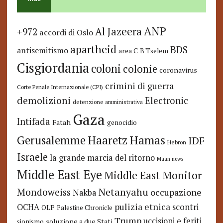
ANP
Al Jazeera
+972
accordi di Oslo
apartheid
BDS
antisemitismo
area C
B'Tselem
Cisgiordania
coloni
colonie
coronavirus
crimini di guerra
Corte Penale Internazionale (CPI)
demolizioni
Electronic
detenzione amministrativa
Gaza
Intifada
Fatah
genocidio
Hamas
Haaretz
Gerusalemme
IDF
Hebron
Israele
la grande marcia del ritorno
Maan news
Middle East Eye
Middle East Monitor
Netanyahu
Mondoweiss
occupazione
Nakba
pulizia etnica
OCHA
scontri
OLP
Palestine Chronicle
Trump
uccisioni e feriti
soluzione a due Stati
sionismo