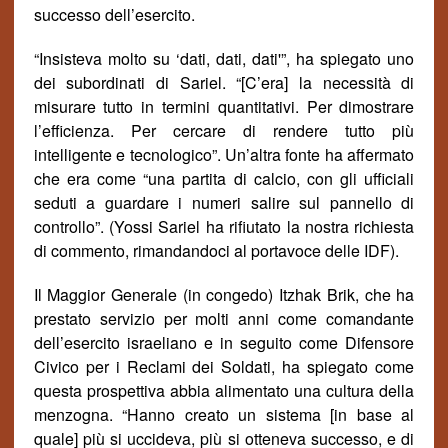
successo dell’esercito.
“Insisteva molto su ‘dati, dati, dati'”, ha spiegato uno
dei subordinati di Sariel. “[C’era] la necessit
à
di
misurare tutto in termini quantitativi. Per dimostrare
l’efficienza. Per cercare di rendere tutto più
intelligente e tecnologico”. Un’altra fonte ha affermato
che era come “una partita di calcio, con gli ufficiali
seduti a guardare i numeri salire sul pannello di
controllo”. (Yossi Sariel ha rifiutato la nostra richiesta
di commento, rimandandoci al portavoce delle IDF).
Il Maggior Generale (in congedo) Itzhak Brik, che ha
prestato servizio per molti anni come comandante
dell’esercito israeliano e in seguito come Difensore
Civico per i Reclami dei Soldati, ha spiegato come
questa prospettiva abbia alimentato una cultura della
menzogna. “Hanno creato un sistema [in base al
quale] più si uccideva, più si otteneva successo, e di