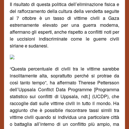
Il risultato di questa politica dell’eliminazione fisica e
del rafforzamento della cultura della vendetta seguite
al 7 ottobre è un tasso di vittime civili a Gaza
estremamente elevato per una guerra moderna,
affermano gli esperti, anche rispetto a conflitti noti per
le uccisioni indiscriminate come le guerre civili
siriane e sudanesi.
“Questa percentuale di civili tra le vittime sarebbe
insolitamente alta, soprattutto perch
é
si protrae da
cos
ì
tanto tempo”, ha affermato Therese Pettersson
dell’Uppsala Conflict Data Programme [Programma
statistico sui conflitti di Uppsala, ndt.] (UCDP), che
raccoglie dati sulle vittime civili in tutto il mondo. Ha
aggiunto che è possibile riscontrare
tassi
simili tra
vittime civili quando si individua una particolare citt
à
o battaglia all’interno di un conflitto più ampio, ma