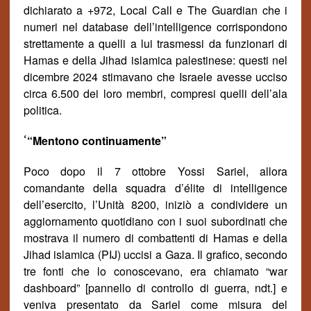
dichiarato a +972, Local Call e The Guardian che i
numeri nel database dell’intelligence corrispondono
strettamente a quelli a lui trasmessi da funzionari di
Hamas e della Jihad islamica palestinese: questi nel
dicembre 2024 stimavano che Israele avesse ucciso
circa 6.500 dei loro membri, compresi quelli dell’ala
politica.
‘
“Mentono continuamente”
Poco dopo il 7 ottobre Yossi Sariel, allora
comandante della squadra d’
é
lite di intelligence
dell’esercito, l’Unit
à
8200, iniziò a condividere un
aggiornamento quotidiano con i suoi subordinati che
mostrava il numero di combattenti di Hamas e della
Jihad islamica (PIJ) uccisi a Gaza. Il grafico, secondo
tre fonti che lo conoscevano, era chiamato “war
dashboard” [
pannello di controllo
di guerra, ndt.] e
veniva presentato da Sariel come misura del