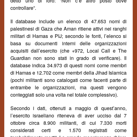
detto uno di loro: “Non c’è altro posto dove
controllare”.
Il database include un elenco di 47.653 nomi di
palestinesi di Gaza che Aman ritiene attivi nei ranghi
militari di Hamas e PIJ; secondo le fonti, l’elenco si
basa su documenti interni delle organizzazioni
acquisiti dall’esercito (che +972, Local Call e The
Guardian non sono stati in grado di verificare). Il
database indica 34.973 di questi nomi come membri
di Hamas e 12.702 come membri della Jihad Islamica
(pochi militanti sono catalogati come facenti parte di
entrambe le organizzazioni, ma questi vengono
conteggiati solo una volta nel totale complessivo).
Secondo i dati, ottenuti a maggio di quest’anno,
l’esercito israeliano riteneva di aver ucciso dal 7
ottobre circa 8.900 militanti, di cui 7.330 morti
considerati certi e 1.570 registrati come