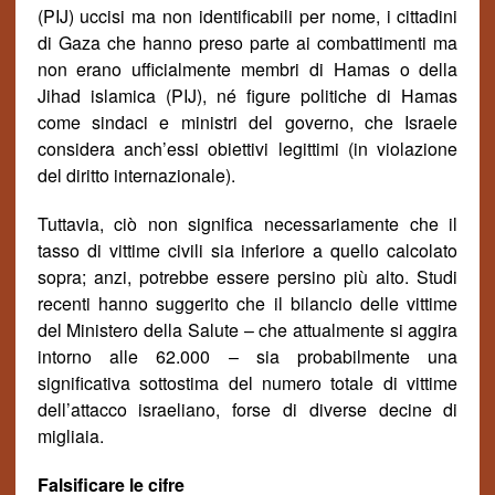
(PIJ) uccisi ma non identificabili per nome, i cittadini
di Gaza che hanno preso parte ai combattimenti ma
non erano ufficialmente membri di Hamas o della
Jihad islamica (PIJ), n
é
figure politiche di Hamas
come sindaci e ministri del governo, che Israele
considera anch’essi obiettivi legittimi (in violazione
del diritto internazionale).
Tuttavia, ciò non significa necessariamente che
il
tasso di
vittime civili sia inferiore a quello calcolato
sopra; anzi, potrebbe essere persino più alto. Studi
recenti hanno suggerito che il bilancio delle vittime
del Ministero della Salute
–
che attualmente si aggira
intorno alle 62.000
–
sia probabilmente una
significativa sottostima del numero totale di vittime
dell’attacco israeliano, forse di diverse decine di
migliaia.
Falsificare le cifre