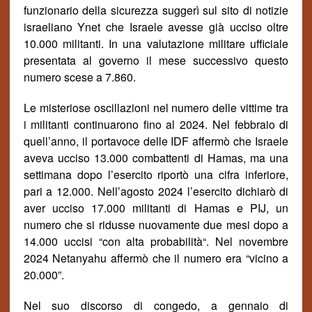
funzionario della sicurezza sugger
ì
sul sito di notizie
israeliano Ynet che Israele avesse gi
à
ucciso oltre
10.000 militanti. In una valutazione militare ufficiale
presentata al governo il mese successivo questo
numero scese a 7.860.
Le misteriose oscillazioni nel numero delle vittime tra
i militanti continuarono fino al 2024. Nel febbraio di
quell’anno, il portavoce delle IDF affermò che Israele
aveva ucciso 13.000 combattenti di Hamas, ma una
settimana dopo l’esercito riportò una cifra inferiore,
pari a 12.000. Nell’agosto 2024 l’esercito dichiarò di
aver ucciso 17.000 militanti di Hamas e PIJ, un
numero che si ridusse nuovamente due mesi dopo a
14.000 uccisi “con alta probabilit
à
“. Nel novembre
2024 Netanyahu affermò che il numero era “vicino a
20.000”.
Nel suo discorso di congedo, a gennaio di