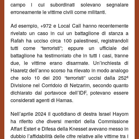
campo i cui subordinati solevano segnalare
erroneamente le vittime civili come militanti.
Ad esempio, +972 e Local Call hanno recentemente
rivelato un caso in cui un battaglione di stanza a
Rafah ha ucciso circa 100 palestinesi, registrandoli
tutti come “terroristi”; eppure un ufficiale del
battaglione ha testimoniato che in tutti i casi, tranne
due, le vittime erano disarmate. Un’inchiesta di
Haaretz dell’anno scorso ha rilevato in modo analogo
che solo 10 dei 200 “terroristi” uccisi dalla 252
ª
Divisione nel Corridoio di Netzarim, secondo quanto
dichiarato dal portavoce dell’IDF, potevano essere
considerati agenti di Hamas.
Nell’aprile 2024 il quotidiano di destra Israel Hayom
ha riferito che diversi membri della Commissione
Affari Esteri e Difesa della Knesset avevano messo in
dubbio l’affidabilit
à
delle cifre relative alle vittime tra i