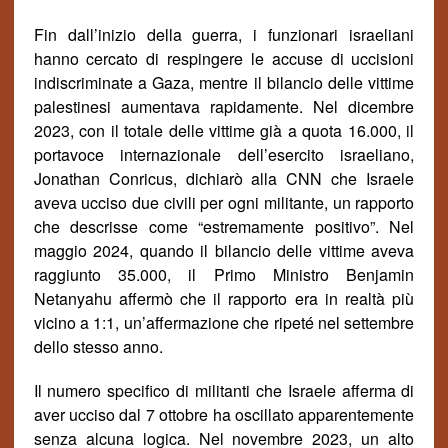
Fin dall’inizio della guerra, i funzionari israeliani
hanno cercato di respingere le accuse di uccisioni
indiscriminate a Gaza, mentre il bilancio delle vittime
palestinesi aumentava rapidamente. Nel dicembre
2023, con il totale delle vittime gi
à
a quota 16.000, il
portavoce internazionale dell’esercito israeliano,
Jonathan Conricus, dichiarò alla CNN che Israele
aveva ucciso due civili per ogni militante, un rapporto
che descrisse come “estremamente positivo”. Nel
maggio 2024, quando il bilancio delle vittime aveva
raggiunto 35.000, il Primo Ministro Benjamin
Netanyahu affermò che il rapporto era in realt
à pi
ù
vicino a 1:1, un’affermazione che ripet
é
nel settembre
dello stesso anno.
Il numero specifico di militanti che Israele afferma di
aver ucciso dal 7 ottobre ha oscillato apparentemente
senza alcuna logica. Nel novembre 2023, un alto