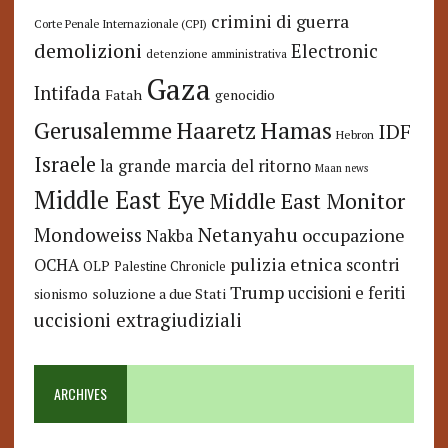
crimini di guerra
Corte Penale Internazionale (CPI)
demolizioni
Electronic
detenzione amministrativa
Gaza
Intifada
Fatah
genocidio
Hamas
Haaretz
Gerusalemme
IDF
Hebron
Israele
la grande marcia del ritorno
Maan news
Middle East Eye
Middle East Monitor
Netanyahu
Mondoweiss
occupazione
Nakba
pulizia etnica
OCHA
scontri
OLP
Palestine Chronicle
Trump
uccisioni e feriti
soluzione a due Stati
sionismo
uccisioni extragiudiziali
ARCHIVES