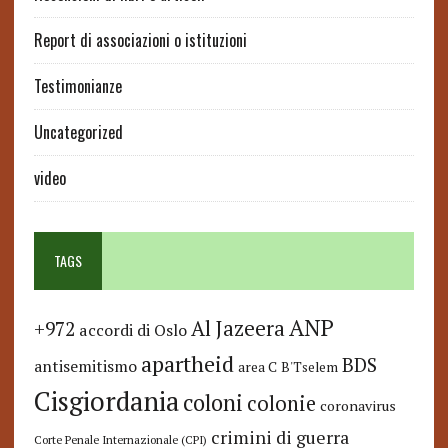
Report di associazioni o istituzioni
Testimonianze
Uncategorized
video
TAGS
ANP
Al Jazeera
+972
accordi di Oslo
apartheid
BDS
antisemitismo
area C
B'Tselem
Cisgiordania
coloni
colonie
coronavirus
crimini di guerra
Corte Penale Internazionale (CPI)