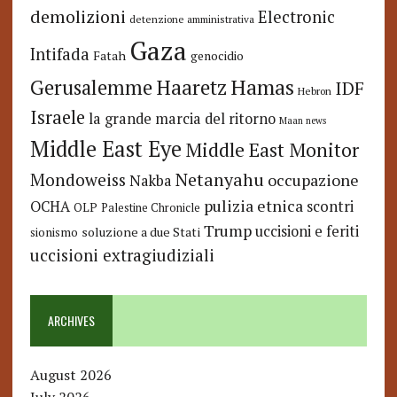
demolizioni
Electronic
detenzione amministrativa
Gaza
Intifada
Fatah
genocidio
Hamas
Haaretz
Gerusalemme
IDF
Hebron
Israele
la grande marcia del ritorno
Maan news
Middle East Eye
Middle East Monitor
Netanyahu
Mondoweiss
occupazione
Nakba
pulizia etnica
OCHA
scontri
OLP
Palestine Chronicle
Trump
uccisioni e feriti
soluzione a due Stati
sionismo
uccisioni extragiudiziali
ARCHIVES
August 2026