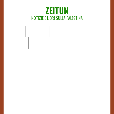
ZEITUN
NOTIZIE E LIBRI SULLA PALESTINA
HOME
CHI SIAMO
NOTIZIE
EDITORIALI
ANALISI
RAPPORTI OCHA
RECENSIONI DI LIBRI E ARTICOLI
VIDEO
DOSSIER
LINK
IL POTERE DELLA MUSICA – FIGLI DELLE PIETRE IN UNA
TERRA DIFFICILE
RAPPORTO DELLA RELATRICE SPECIALE SULLA
SITUAZIONE DEI DIRITTI UMANI NEI TERRITORI
PALESTINESI OCCUPATI DAL 1967, FRANCESCA ALBANESE*