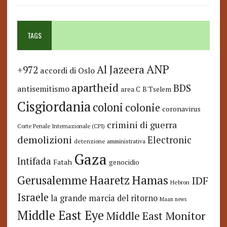
TAGS
ANP
Al Jazeera
+972
accordi di Oslo
apartheid
BDS
antisemitismo
area C
B'Tselem
Cisgiordania
coloni
colonie
coronavirus
crimini di guerra
Corte Penale Internazionale (CPI)
demolizioni
Electronic
detenzione amministrativa
Gaza
Intifada
Fatah
genocidio
Hamas
Haaretz
Gerusalemme
IDF
Hebron
Israele
la grande marcia del ritorno
Maan news
Middle East Eye
Middle East Monitor