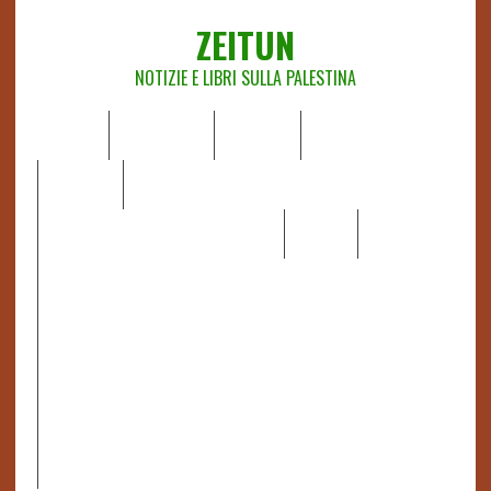
ZEITUN
NOTIZIE E LIBRI SULLA PALESTINA
HOME
CHI SIAMO
NOTIZIE
EDITORIALI
ANALISI
RAPPORTI OCHA
RECENSIONI DI LIBRI E ARTICOLI
VIDEO
DOSSIER
LINK
IL POTERE DELLA MUSICA – FIGLI DELLE PIETRE IN UNA
TERRA DIFFICILE
RAPPORTO DELLA RELATRICE SPECIALE SULLA
SITUAZIONE DEI DIRITTI UMANI NEI TERRITORI
PALESTINESI OCCUPATI DAL 1967, FRANCESCA ALBANESE*