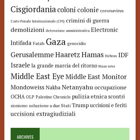
Cisgiordania
coloni
colonie
coronavirus
crimini di guerra
Corte Penale Internazionale (CPI)
demolizioni
Electronic
detenzione amministrativa
Gaza
Intifada
Fatah
genocidio
Hamas
Haaretz
Gerusalemme
IDF
Hebron
Israele
la grande marcia del ritorno
Maan news
Middle East Eye
Middle East Monitor
Netanyahu
Mondoweiss
occupazione
Nakba
pulizia etnica
OCHA
scontri
OLP
Palestine Chronicle
Trump
uccisioni e feriti
soluzione a due Stati
sionismo
uccisioni extragiudiziali
ARCHIVES