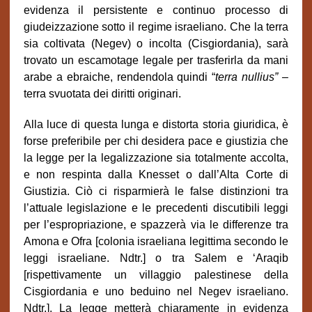
evidenza il persistente e continuo processo di
giudeizzazione sotto il regime israeliano. Che la terra
sia coltivata (Negev) o incolta (Cisgiordania), sarà
trovato un escamotage legale per trasferirla da mani
arabe a ebraiche, rendendola quindi “
terra nullius” –
terra svuotata dei diritti originari.
Alla luce di questa lunga e distorta storia giuridica, è
forse preferibile per chi desidera pace e giustizia che
la legge per la legalizzazione sia totalmente accolta,
e non respinta dalla Knesset o dall’Alta Corte di
Giustizia. Ciò ci risparmierà le false distinzioni tra
l’attuale legislazione e le precedenti discutibili leggi
per l’espropriazione, e spazzerà via le differenze tra
Amona e Ofra [colonia israeliana legittima secondo le
leggi israeliane. Ndtr.] o tra Salem e ‘Araqib
[rispettivamente un villaggio palestinese della
Cisgiordania e uno beduino nel Negev israeliano.
Ndtr.]. La legge metterà chiaramente in evidenza