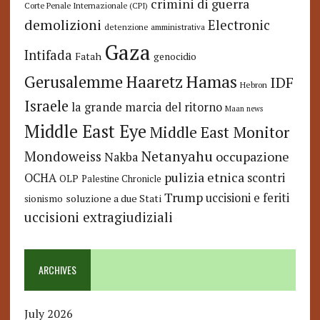
crimini di guerra
Corte Penale Internazionale (CPI)
demolizioni
Electronic
detenzione amministrativa
Gaza
Intifada
Fatah
genocidio
Hamas
Haaretz
Gerusalemme
IDF
Hebron
Israele
la grande marcia del ritorno
Maan news
Middle East Eye
Middle East Monitor
Netanyahu
Mondoweiss
occupazione
Nakba
pulizia etnica
OCHA
scontri
OLP
Palestine Chronicle
Trump
uccisioni e feriti
soluzione a due Stati
sionismo
uccisioni extragiudiziali
ARCHIVES
July 2026