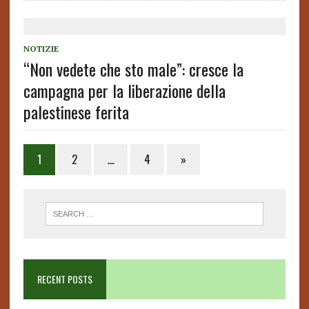
NOTIZIE
“Non vedete che sto male”: cresce la
campagna per la liberazione della
palestinese ferita
Posts
1
2
…
4
»
pagination
RECENT POSTS