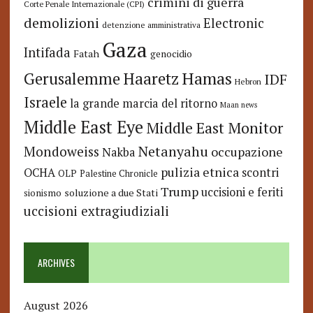
crimini di guerra
Corte Penale Internazionale (CPI)
demolizioni
Electronic
detenzione amministrativa
Gaza
Intifada
Fatah
genocidio
Hamas
Haaretz
Gerusalemme
IDF
Hebron
Israele
la grande marcia del ritorno
Maan news
Middle East Eye
Middle East Monitor
Netanyahu
Mondoweiss
occupazione
Nakba
pulizia etnica
OCHA
scontri
OLP
Palestine Chronicle
Trump
uccisioni e feriti
soluzione a due Stati
sionismo
uccisioni extragiudiziali
ARCHIVES
August 2026