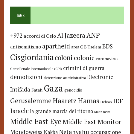
TAGS
ANP
Al Jazeera
+972
accordi di Oslo
apartheid
BDS
antisemitismo
area C
B'Tselem
Cisgiordania
coloni
colonie
coronavirus
crimini di guerra
Corte Penale Internazionale (CPI)
demolizioni
Electronic
detenzione amministrativa
Gaza
Intifada
Fatah
genocidio
Hamas
Haaretz
Gerusalemme
IDF
Hebron
Israele
la grande marcia del ritorno
Maan news
Middle East Eye
Middle East Monitor
Netanyahu
Mondoweiss
occupazione
Nakba