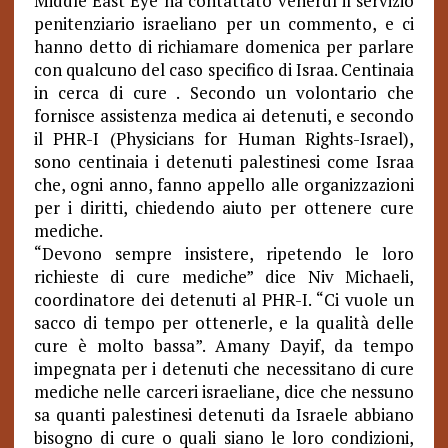
Middle East Eye ha contattato venerdì il servizio
penitenziario israeliano per un commento, e ci
hanno detto di richiamare domenica per parlare
con qualcuno del caso specifico di Israa.
Centinaia
in cerca di cure .
Secondo un volontario che
fornisce assistenza medica ai detenuti, e secondo
il PHR-I (Physicians for Human Rights-Israel),
sono centinaia i detenuti palestinesi come Israa
che, ogni anno, fanno appello alle organizzazioni
per i diritti, chiedendo aiuto per ottenere cure
mediche.
“Devono sempre insistere, ripetendo le loro
richieste di cure mediche” dice Niv Michaeli,
coordinatore dei detenuti al PHR-I. “Ci vuole un
sacco di tempo per ottenerle, e la qualità delle
cure è molto bassa”. Amany Dayif, da tempo
impegnata per i detenuti che necessitano di cure
mediche nelle carceri israeliane, dice che nessuno
sa quanti palestinesi detenuti da Israele abbiano
bisogno di cure o quali siano le loro condizioni,