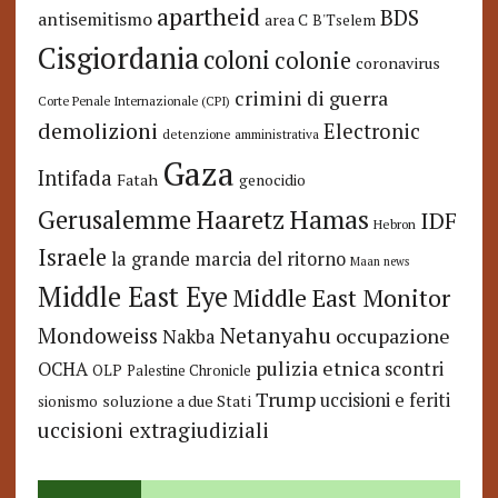
apartheid
BDS
antisemitismo
area C
B'Tselem
Cisgiordania
coloni
colonie
coronavirus
crimini di guerra
Corte Penale Internazionale (CPI)
demolizioni
Electronic
detenzione amministrativa
Gaza
Intifada
Fatah
genocidio
Hamas
Haaretz
Gerusalemme
IDF
Hebron
Israele
la grande marcia del ritorno
Maan news
Middle East Eye
Middle East Monitor
Netanyahu
Mondoweiss
occupazione
Nakba
pulizia etnica
OCHA
scontri
OLP
Palestine Chronicle
Trump
uccisioni e feriti
soluzione a due Stati
sionismo
uccisioni extragiudiziali