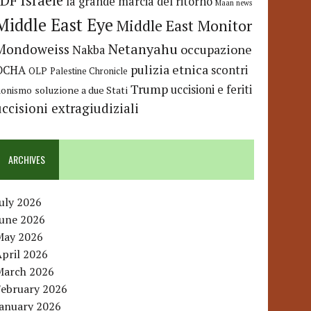
IDF
Israele
la grande marcia del ritorno
Maan news
Middle East Eye
Middle East Monitor
Netanyahu
Mondoweiss
occupazione
Nakba
pulizia etnica
OCHA
scontri
OLP
Palestine Chronicle
Trump
uccisioni e feriti
soluzione a due Stati
ionismo
uccisioni extragiudiziali
ARCHIVES
uly 2026
June 2026
May 2026
pril 2026
March 2026
February 2026
January 2026