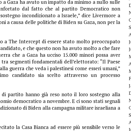
rso a Gaza ha avuto un impatto da minimo a nullo sulle
onfortato dal fatto che al partito Democratico non
n sostegno incondizionato a Israele,” dice Livermore a
ni a causa delle politiche di Biden su Gaza, non per la
o a The Intercept di essere stato molto preoccupato
J
candidato, e che questo non ha avuto molto a che fare
uerra che a Gaza ha ucciso 15.000 minori possa aver
 tra segmenti fondamentali dell’elettorato: “Il Paese
A
alla guerra che veda i palestinesi come esseri umani,”
simo candidato sia scelto attraverso un processo
 di partito hanno già reso noto il loro sostegno alla
nomio democratico a novembre. E ci sono stati segnali
dizionato di Biden alla campagna militare israeliana a
citato la Casa Bianca ad essere più sensibile verso le
J