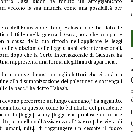
U
 contro Gaza Biden ha tenuto un atteggiamento
uni vedono la sua rinuncia come una possibilità per
v
istero dell’Educazione Tariq Habash, che ha dato le
tica di Biden nella guerra di Gaza, nota che una parte
en a causa della sua ritrosia nell’applicare le leggi
delle violazioni delle leggi umanitarie internazionali.
orni dopo che la Corte Internazionale di Giustizia ha
stina rappresenta una forma illegittima di apartheid.
idatura deve dimostrare agli elettori che ci sarà un
ine alla disumanizzazione dei palestinesi e sostenga i
nali e la pace,” ha detto Habash.
C
ni devono percorrere un lungo cammino,” ha aggiunto.
ematica di questo, come lo è il rifiuto del presidente
icare la [legge] Leahy [legge che proibisce di fornire
dtr.] o quella sull’Assistenza all’Estero [che vieta di
tti umani, ndt.], di raggiungere un cessate il fuoco