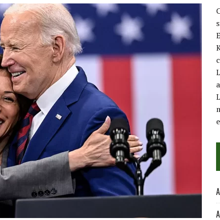
C
E
K
c
L
a
L
m
A
A