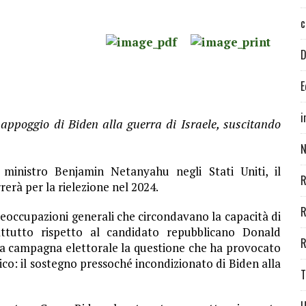
c
D
E
i
ppoggio di Biden alla guerra di Israele, suscitando
N
o ministro Benjamin Netanyahu negli Stati Uniti, il
R
erà per la rielezione nel 2024.
R
eoccupazioni generali che circondavano la capacità di
ttutto rispetto al candidato repubblicano Donald
R
la campagna elettorale la questione che ha provocato
co: il sostegno pressoché incondizionato di Biden alla
T