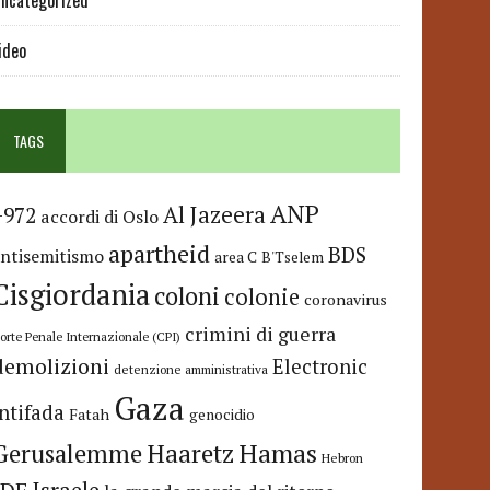
ncategorized
ideo
TAGS
ANP
Al Jazeera
+972
accordi di Oslo
apartheid
BDS
antisemitismo
area C
B'Tselem
Cisgiordania
coloni
colonie
coronavirus
crimini di guerra
orte Penale Internazionale (CPI)
demolizioni
Electronic
detenzione amministrativa
Gaza
Intifada
Fatah
genocidio
Hamas
Haaretz
Gerusalemme
Hebron