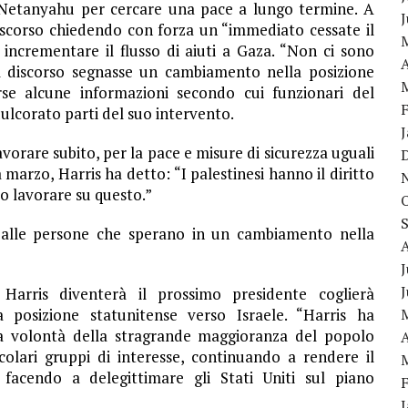
o Netanyahu per cercare una pace a lungo termine. A
scorso chiedendo con forza un “immediato cessate il
 incrementare il flusso di aiuti a Gaza. “Non ci sono
A
il discorso segnasse un cambiamento nella posizione
rse alcune informazioni secondo cui funzionari del
ulcorato parti del suo intervento.
vorare subito, per la pace e misure di sicurezza uguali
a marzo, Harris ha detto: “I palestinesi hanno il diritto
o lavorare su questo.”
 alle persone che sperano in un cambiamento nella
J
Harris diventerà il prossimo presidente coglierà
 posizione statunitense verso Israele. “Harris ha
 la volontà della stragrande maggioranza del popolo
A
olari gruppi di interesse, continuando a rendere il
acendo a delegittimare gli Stati Uniti sul piano