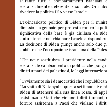
Durante tutti i bombardamenti israeliani
sostanzialmente deferente e solidale. Ora alc
rivedere la politica USA verso Israele.
L’ex-incaricato politico di Biden per il min
dimissioni a gennaio per protesta contro la poli
significativa della base è già disillusa da Bid
statunitensi e nel chiamare Israele a rispondere 
La decisione di Biden giunge anche solo due gi
stabilito che l’occupazione israeliana della Pale
“Chiunque sostituisca il presidente nella cand
sostanziale cambiamento di politica che ponga f
diritti umani dei palestinesi, le leggi internazio
“Ovviamente sia i democratici che i repubblica
“La visita di Netanyahu questa settimana è embl
Biden di attenersi alla sua linea rossa, di appl
assistenza a Stati che violano i diritti umani, n
fornire assistenza a Paesi che violano i diri