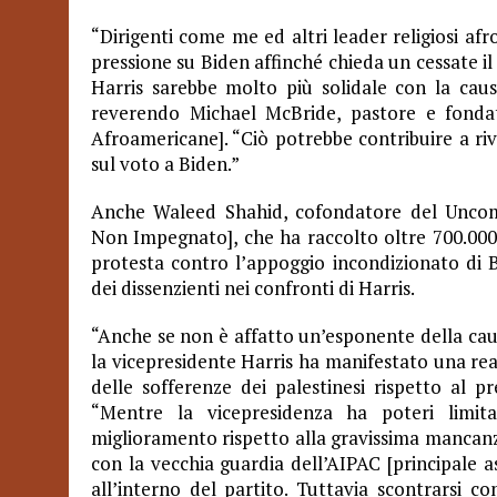
“Dirigenti come me ed altri leader religiosi af
pressione su Biden affinché chieda un cessate 
Harris sarebbe molto più solidale con la caus
reverendo Michael McBride, pastore e fonda
Afroamericane]. “Ciò potrebbe contribuire a ri
sul voto a Biden.”
Anche Waleed Shahid, cofondatore del Unc
Non Impegnato], che ha raccolto oltre 700.000 
protesta contro l’appoggio incondizionato di B
dei dissenzienti nei confronti di Harris.
“Anche se non è affatto un’esponente della cau
la vicepresidente Harris ha manifestato una re
delle sofferenze dei palestinesi rispetto al p
“Mentre la vicepresidenza ha poteri limit
miglioramento rispetto alla gravissima mancanza 
con la vecchia guardia dell’AIPAC [principale as
all’interno del partito. Tuttavia scontrarsi co