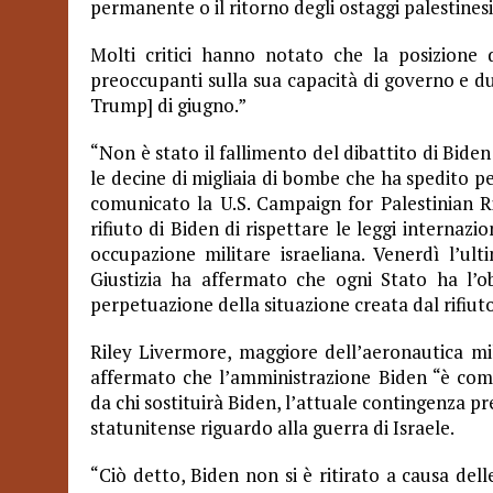
permanente o il ritorno degli ostaggi palestinesi 
Molti critici hanno notato che la posizione d
preoccupanti sulla sua capacità di governo e du
Trump] di giugno.”
“Non è stato il fallimento del dibattito di Bid
le decine di migliaia di bombe che ha spedito pe
comunicato la U.S. Campaign for Palestinian Rig
rifiuto di Biden di rispettare le leggi internazi
occupazione militare israeliana. Venerdì l’ul
Giustizia ha affermato che ogni Stato ha l’ob
perpetuazione della situazione creata dal rifiuto i
Riley Livermore, maggiore dell’aeronautica mi
affermato che l’amministrazione Biden “è comp
da chi sostituirà Biden, l’attuale contingenza pre
statunitense riguardo alla guerra di Israele.
“Ciò detto, Biden non si è ritirato a causa dell