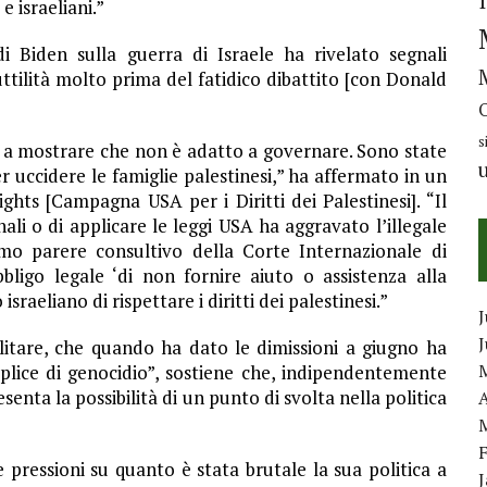
e israeliani.”
i Biden sulla guerra di Israele ha rivelato segnali
ttilità molto prima del fatidico dibattito [con Donald
s
en a mostrare che non è adatto a governare. Sono state
r uccidere le famiglie palestinesi,” ha affermato in un
hts [Campagna USA per i Diritti dei Palestinesi]. “Il
onali o di applicare le leggi USA ha aggravato l’illegale
timo parere consultivo della Corte Internazionale di
bligo legale ‘di non fornire aiuto o assistenza alla
sraeliano di rispettare i diritti dei palestinesi.”
J
litare, che quando ha dato le dimissioni a giugno ha
lice di genocidio”, sostiene che, indipendentemente
senta la possibilità di un punto di svolta nella politica
A
e pressioni su quanto è stata brutale la sua politica a