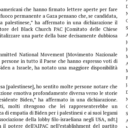
roamericani che hanno firmato lettere aperte per fare
il fuoco permanente a Gaza pensano che, se candidata,
a palestinese,” ha affermato in una dichiarazione il
tore del Black Church PAC [Comitato delle Chiese
vitalizzare una parte della base decisamente dubbiosa
J
ommitted National Movement [Movimento Nazionale
persone in tutto il Paese che hanno espresso voti di
A
iden a Israele, ha notato una maggiore disponibilità
sa [palestinese], ho sentito molte persone notare che
azione emotiva profondamente diversa verso le storie
residente Biden,” ha affermato in una dichiarazione.
ati, molti ritengono che lei rappresenterebbe un
di empatia di Biden per i palestinesi e ai suoi legami
sociazione della lobby filo-israeliana negli USA, ndt.]
n il potere dell’AIPAC nell’establishment del partito
J