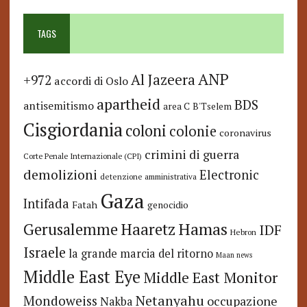
TAGS
ANP
Al Jazeera
+972
accordi di Oslo
apartheid
BDS
antisemitismo
area C
B'Tselem
Cisgiordania
coloni
colonie
coronavirus
crimini di guerra
Corte Penale Internazionale (CPI)
demolizioni
Electronic
detenzione amministrativa
Gaza
Intifada
Fatah
genocidio
Hamas
Haaretz
Gerusalemme
IDF
Hebron
Israele
la grande marcia del ritorno
Maan news
Middle East Eye
Middle East Monitor
Netanyahu
Mondoweiss
occupazione
Nakba