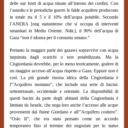
delle sue fonti di acqua situate all’interno dei confini. Con
l’assedio e le periodiche guerre le falde acquifere producono
in totale tra il 5 e il 10% dell’acqua potabile. Secondo
l’ANERA [ong statunitense che si occupa di interventi
umanitari in Medio Oriente. Ndtr.], il 90% dell’acqua di
Gaza “non è idonea per il consumo umano.”
Pertanto la maggior parte dei gazawi sopravvive con acqua
inquinata dagli scarichi o non potabilizzata. Ma la
Cisgiordania dovrebbe, per lo meno teoricamente, godere di
un maggior accesso all’acqua rispetto a Gaza. Eppure non è
così. La più grande risorsa idrica della Cisgiordania è
l'”Acquifero montano”, che include una serie di bacini:
settentrionale, occidentale e orientale. La disponibilità di
questi bacini da parte degli abitanti della Cisgiordania è
limitata da Israele, che nega loro anche l’accesso alle acque
provenienti dal fiume Giordano e all'”Acquifero costiero”.
“Oslo II”, che era stato pensato come un accordo
temporaneo fino al termine dei negoziati per lo status