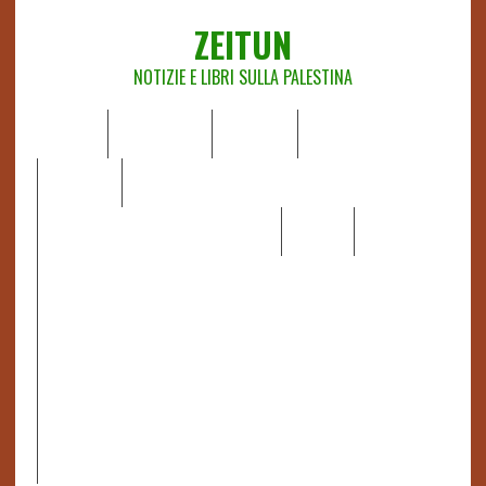
ZEITUN
NOTIZIE E LIBRI SULLA PALESTINA
HOME
CHI SIAMO
NOTIZIE
EDITORIALI
ANALISI
RAPPORTI OCHA
RECENSIONI DI LIBRI E ARTICOLI
VIDEO
DOSSIER
LINK
IL POTERE DELLA MUSICA – FIGLI DELLE PIETRE IN UNA
TERRA DIFFICILE
RAPPORTO DELLA RELATRICE SPECIALE SULLA
SITUAZIONE DEI DIRITTI UMANI NEI TERRITORI
PALESTINESI OCCUPATI DAL 1967, FRANCESCA ALBANESE*