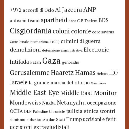
ANP
Al Jazeera
+972
accordi di Oslo
apartheid
BDS
antisemitismo
area C
B'Tselem
Cisgiordania
coloni
colonie
coronavirus
crimini di guerra
Corte Penale Internazionale (CPI)
demolizioni
Electronic
detenzione amministrativa
Gaza
Intifada
Fatah
genocidio
Hamas
Haaretz
Gerusalemme
IDF
Hebron
Israele
la grande marcia del ritorno
Maan news
Middle East Eye
Middle East Monitor
Netanyahu
Mondoweiss
occupazione
Nakba
pulizia etnica
OCHA
scontri
OLP
Palestine Chronicle
Trump
uccisioni e feriti
soluzione a due Stati
sionismo
uccisioni extragiudiziali