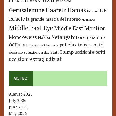
Intifada
Fatah
genocidio
Hamas
Haaretz
Gerusalemme
IDF
Hebron
Israele
la grande marcia del ritorno
Maan news
Middle East Eye
Middle East Monitor
Netanyahu
Mondoweiss
occupazione
Nakba
pulizia etnica
OCHA
scontri
OLP
Palestine Chronicle
Trump
uccisioni e feriti
soluzione a due Stati
sionismo
uccisioni extragiudiziali
ARCHIVES
August 2026
July 2026
June 2026
May 2026