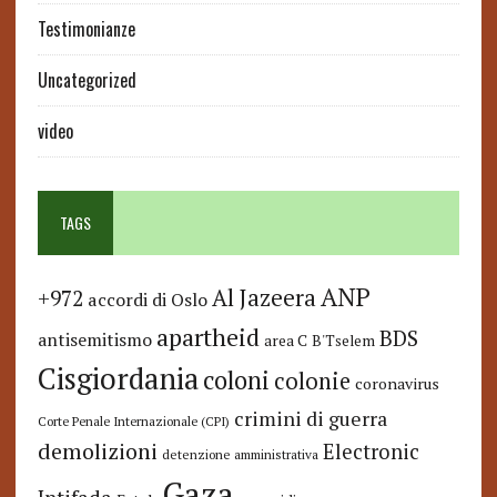
Testimonianze
Uncategorized
video
TAGS
ANP
Al Jazeera
+972
accordi di Oslo
apartheid
BDS
antisemitismo
area C
B'Tselem
Cisgiordania
coloni
colonie
coronavirus
crimini di guerra
Corte Penale Internazionale (CPI)
demolizioni
Electronic
detenzione amministrativa
Gaza