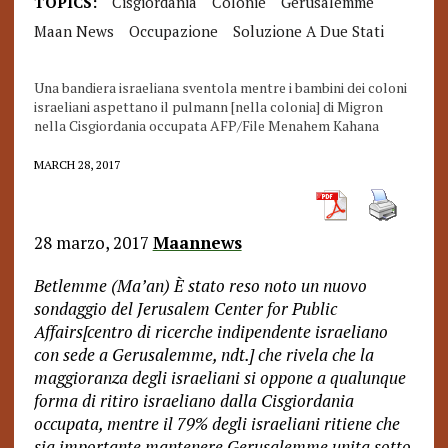
TOPICS:
Cisgiordania
Colonie
Gerusalemme
Maan News
Occupazione
Soluzione A Due Stati
Una bandiera israeliana sventola mentre i bambini dei coloni
israeliani aspettano il pulmann [nella colonia] di Migron
nella Cisgiordania occupata AFP/File Menahem Kahana
MARCH 28, 2017
28 marzo, 2017
Maannews
Betlemme (Ma’an)
È
stato reso noto un nuovo
sondaggio del Jerusalem Center for Public
Affairs[centro di ricerche indipendente israeliano
con sede a Gerusalemme, ndt.] che rivela che la
maggioranza degli israeliani si oppone a qualunque
forma di ritiro israeliano dalla Cisgiordania
occupata, mentre il 79% degli israeliani ritiene che
sia importante mantenere Gerusalemme unita sotto