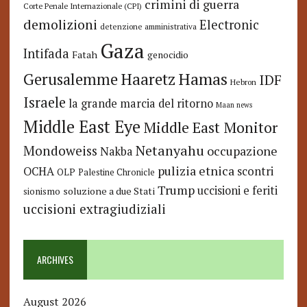
crimini di guerra
Corte Penale Internazionale (CPI)
demolizioni
Electronic
detenzione amministrativa
Gaza
Intifada
Fatah
genocidio
Hamas
Haaretz
Gerusalemme
IDF
Hebron
Israele
la grande marcia del ritorno
Maan news
Middle East Eye
Middle East Monitor
Netanyahu
Mondoweiss
occupazione
Nakba
pulizia etnica
OCHA
scontri
OLP
Palestine Chronicle
Trump
uccisioni e feriti
soluzione a due Stati
sionismo
uccisioni extragiudiziali
ARCHIVES
August 2026