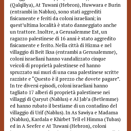
(Qalqiliya), At Tuwani (Hebron), Huwwara e Burin
(entrambi in Nablus), sono stati aggrediti
fisicamente e feriti da coloni israeliani; in
quest’ultima località è stato danneggiato anche
un trattore. Inoltre, a Gerusalemme Est, un
ragazzo palestinese di 16 anni è stato aggredito
fisicamente e ferito. Nella città di Hizma e nel
villaggio di Beit Iksa (entrambi a Gerusalemme),
coloni israeliani hanno vandalizzato cinque
veicoli di proprietà palestinese ed hanno
spruzzato sui muri di una casa palestinese scritte
razziste e “Questo è il prezzo che dovete pagare”.
In tre diversi episodi, coloni israeliani hanno
tagliato 17 alberi di proprietà palestinese nei
villaggi di Qaryut (Nablus) e Al Jab’a (Betlemme)
ed hanno rubato il bestiame di un contadino del
villaggio di Urif (Nablus). In As Sawiya e Madama
(Nablus), Kardala e Khirbet Tell el Himma (Tubas)
ed in A Seefer e At Tuwani (Hebron), coloni