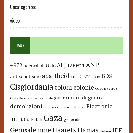
Uncategorized
video
TAGS
ANP
Al Jazeera
+972
accordi di Oslo
apartheid
BDS
antisemitismo
area C
B'Tselem
Cisgiordania
coloni
colonie
coronavirus
crimini di guerra
Corte Penale Internazionale (CPI)
demolizioni
Electronic
detenzione amministrativa
Gaza
Intifada
Fatah
genocidio
Hamas
Haaretz
Gerusalemme
IDF
Hebron