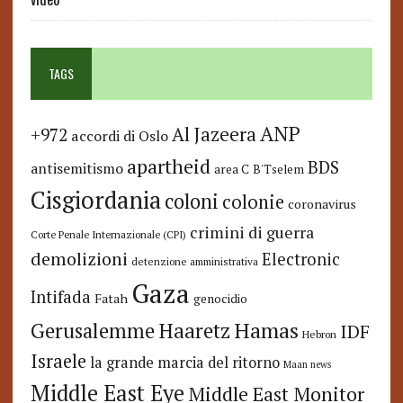
TAGS
ANP
Al Jazeera
+972
accordi di Oslo
apartheid
BDS
antisemitismo
area C
B'Tselem
Cisgiordania
coloni
colonie
coronavirus
crimini di guerra
Corte Penale Internazionale (CPI)
demolizioni
Electronic
detenzione amministrativa
Gaza
Intifada
Fatah
genocidio
Hamas
Haaretz
Gerusalemme
IDF
Hebron
Israele
la grande marcia del ritorno
Maan news
Middle East Eye
Middle East Monitor