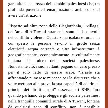
garantita la sicurezza dei bambini palestinesi che, tra
profonda povertà ed emarginazione, ambiscono ad
avere un’istruzione.
Rispetto ad altre zone della Cisgiordania, i villaggi
dell
’
area di A Tuwani raramente sono stati coinvolti
nel conflitto violento. Questa zona isolata e rurale, in
cui spesso le persone vivono in grotte senza
elettricit
à
, acqua corrente o altre infrastrutture, è
geograficamente, economicamente e culturalmente
lontana dal fulcro della societ
à
palestinese.
Nonostante ciò, i suoi abitanti pagano un caro prezzo
per il solo fatto di essere arabi.
“
Israele sta
affrontando numerose minacce per la sicurezza che a
volte mettono alla prova la sua capacit
à
di aderire ai
principi dei diritti umani
”
osservano i RHR,
“
ma
quando parliamo di proteggere gli scolari palestinesi
nella tranquilla comunit
à
rurale di A Tuwani, lontana
da qualsiasi zona di conflitto, non è possibile