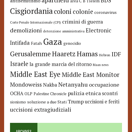
BDS
antisemitismo
area C
B'Tselem
Cisgiordania
coloni
colonie
coronavirus
crimini di guerra
Corte Penale Internazionale (CPI)
demolizioni
Electronic
detenzione amministrativa
Gaza
Intifada
Fatah
genocidio
Hamas
Haaretz
Gerusalemme
IDF
Hebron
Israele
la grande marcia del ritorno
Maan news
Middle East Eye
Middle East Monitor
Netanyahu
Mondoweiss
occupazione
Nakba
pulizia etnica
OCHA
scontri
OLP
Palestine Chronicle
Trump
uccisioni e feriti
soluzione a due Stati
sionismo
uccisioni extragiudiziali
ARCHIVES