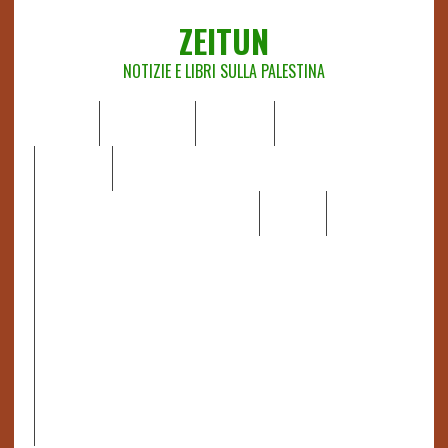
ZEITUN
NOTIZIE E LIBRI SULLA PALESTINA
HOME
CHI SIAMO
NOTIZIE
EDITORIALI
ANALISI
RAPPORTI OCHA
RECENSIONI DI LIBRI E ARTICOLI
VIDEO
DOSSIER
LINK
IL POTERE DELLA MUSICA – FIGLI DELLE PIETRE IN UNA
TERRA DIFFICILE
RAPPORTO DELLA RELATRICE SPECIALE SULLA
SITUAZIONE DEI DIRITTI UMANI NEI TERRITORI
PALESTINESI OCCUPATI DAL 1967, FRANCESCA ALBANESE*