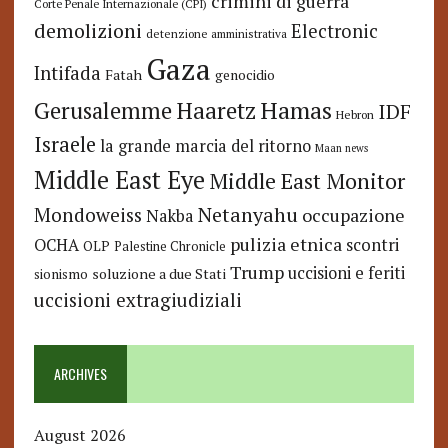
crimini di guerra
Corte Penale Internazionale (CPI)
demolizioni
Electronic
detenzione amministrativa
Gaza
Intifada
Fatah
genocidio
Hamas
Haaretz
Gerusalemme
IDF
Hebron
Israele
la grande marcia del ritorno
Maan news
Middle East Eye
Middle East Monitor
Netanyahu
Mondoweiss
occupazione
Nakba
pulizia etnica
OCHA
scontri
OLP
Palestine Chronicle
Trump
uccisioni e feriti
soluzione a due Stati
sionismo
uccisioni extragiudiziali
ARCHIVES
August 2026