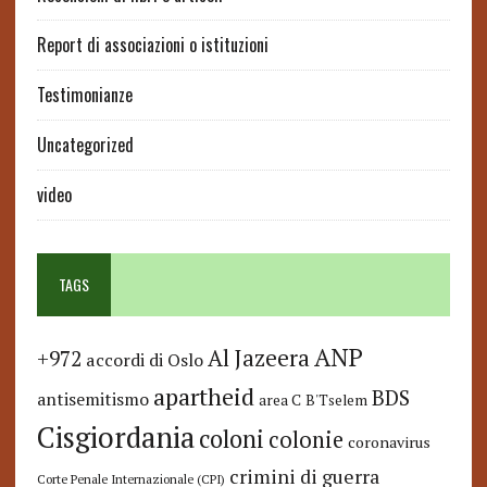
Report di associazioni o istituzioni
Testimonianze
Uncategorized
video
TAGS
ANP
Al Jazeera
+972
accordi di Oslo
apartheid
BDS
antisemitismo
area C
B'Tselem
Cisgiordania
coloni
colonie
coronavirus
crimini di guerra
Corte Penale Internazionale (CPI)