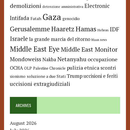
demolizioni
Electronic
detenzione amministrativa
Gaza
Intifada
Fatah
genocidio
Hamas
Haaretz
Gerusalemme
IDF
Hebron
Israele
la grande marcia del ritorno
Maan news
Middle East Eye
Middle East Monitor
Netanyahu
Mondoweiss
occupazione
Nakba
pulizia etnica
OCHA
scontri
OLP
Palestine Chronicle
Trump
uccisioni e feriti
soluzione a due Stati
sionismo
uccisioni extragiudiziali
ARCHIVES
August 2026