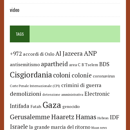
video
TAGS
ANP
Al Jazeera
+972
accordi di Oslo
apartheid
BDS
antisemitismo
area C
B'Tselem
Cisgiordania
coloni
colonie
coronavirus
crimini di guerra
Corte Penale Internazionale (CPI)
demolizioni
Electronic
detenzione amministrativa
Gaza
Intifada
Fatah
genocidio
Hamas
Haaretz
Gerusalemme
IDF
Hebron
Israele
la grande marcia del ritorno
Maan news