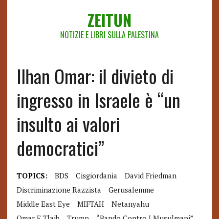
ZEITUN
NOTIZIE E LIBRI SULLA PALESTINA
Ilhan Omar: il divieto di
ingresso in Israele è “un
insulto ai valori
democratici”
TOPICS:
BDS
Cisgiordania
David Friedman
Discriminazione Razzista
Gerusalemme
Middle East Eye
MIFTAH
Netanyahu
Omar E Tlaib
Trump
“bando Contro I Musulmani”