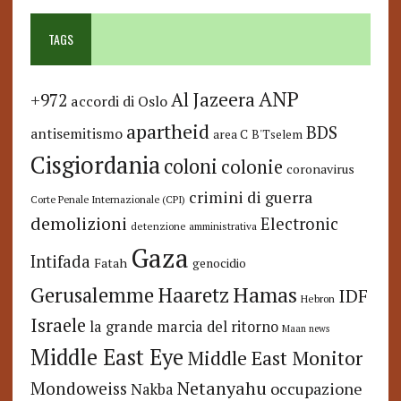
TAGS
ANP
Al Jazeera
+972
accordi di Oslo
apartheid
BDS
antisemitismo
area C
B'Tselem
Cisgiordania
coloni
colonie
coronavirus
crimini di guerra
Corte Penale Internazionale (CPI)
demolizioni
Electronic
detenzione amministrativa
Gaza
Intifada
Fatah
genocidio
Hamas
Haaretz
Gerusalemme
IDF
Hebron
Israele
la grande marcia del ritorno
Maan news
Middle East Eye
Middle East Monitor
Netanyahu
Mondoweiss
occupazione
Nakba