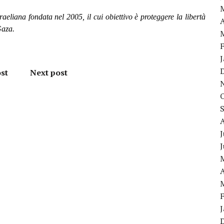
aeliana fondata nel 2005, il cui obiettivo è proteggere la libertà
A
Gaza.
st
Next post
J
A