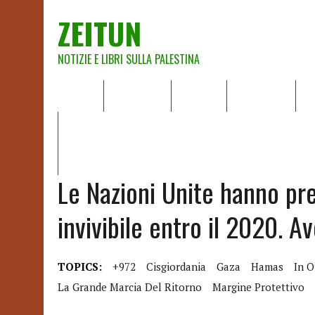
ZEITUN
NOTIZIE E LIBRI SULLA PALESTINA
HOME
CHI SIAMO
NOTIZIE
EDITORIALI
A
IL POTERE DELLA MUSICA – FIGLI DELLE PIETRE IN UNA TE
RAPPORTO DELLA RELATRICE SPECIALE SULLA SITUAZIONE 
Le Nazioni Unite hanno pr
invivibile entro il 2020. A
TOPICS:
+972
Cisgiordania
Gaza
Hamas
In O
La Grande Marcia Del Ritorno
Margine Protettivo