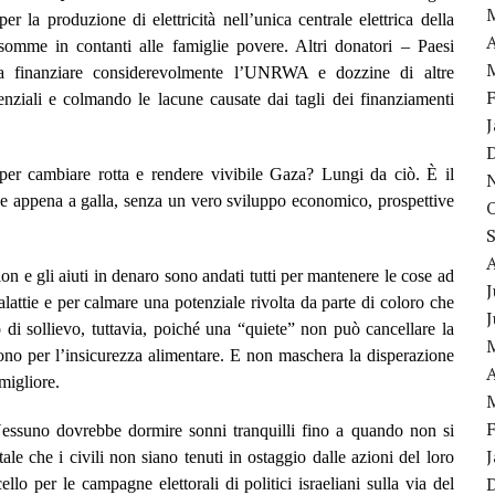
r la produzione di elettricità nell’unica centrale elettrica della
A
 somme in contanti alle famiglie povere. Altri donatori – Paesi
 a finanziare considerevolmente l’UNRWA e dozzine di altre
senziali e colmando le lacune causate dai tagli dei finanziamenti
per cambiare rotta e rendere vivibile Gaza? Lungi da ciò. È il
ne appena a galla, senza un vero sviluppo economico, prospettive
on e gli aiuti in denaro sono andati tutti per mantenere le cose ad
J
malattie e per calmare una potenziale rivolta da parte di coloro che
di sollievo, tuttavia, poiché una “quiete” non può cancellare la
rono per l’insicurezza alimentare. E non maschera la disperazione
A
migliore.
 Nessuno dovrebbe dormire sonni tranquilli fino a quando non si
ale che i civili non siano tenuti in ostaggio dalle azioni del loro
lo per le campagne elettorali di politici israeliani sulla via del