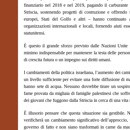
finanziario nel 2018 e nel 2019, pagando il carburante pe
Striscia, sostenendo progetti di costruzione e offrendo
europei, Stati del Golfo e altri – hanno continuato
organizzazioni internazionali e locali, fornendo aiuti es
statunitensi.
È questo il grande sforzo previsto dalle Nazioni Unite 
minimo indispensabile per mantenere la testa delle perso
di crescita futura o un impegno sui diritti umani.
I cambiamenti della politica israeliana, l’aumento dei cami
un livello sufficiente per evitare una forte diffusione di 
hanno sete di acqua. Nessuno dovrebbe tirare un sospiro 
fame provata da migliaia di famiglie palestinesi che soff
dei giovani che fuggono dalla Striscia in cerca di una vita 
È illusorio pensare che questa situazione sia gestibile.
verificherà un cambiamento significativo dell’approccio, t
governo di fatto e non siano trasformati in carne da macel