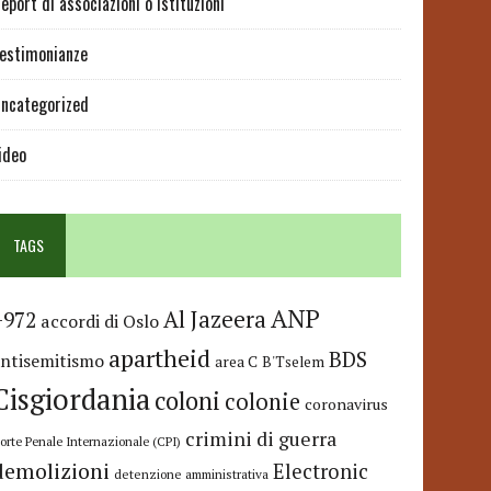
eport di associazioni o istituzioni
estimonianze
ncategorized
ideo
TAGS
ANP
Al Jazeera
+972
accordi di Oslo
apartheid
BDS
antisemitismo
area C
B'Tselem
Cisgiordania
coloni
colonie
coronavirus
crimini di guerra
orte Penale Internazionale (CPI)
demolizioni
Electronic
detenzione amministrativa