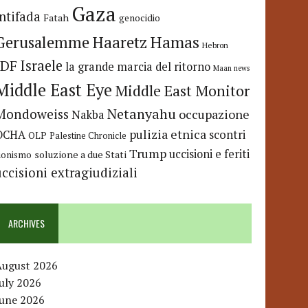
Gaza
Intifada
Fatah
genocidio
Hamas
Haaretz
Gerusalemme
Hebron
IDF
Israele
la grande marcia del ritorno
Maan news
Middle East Eye
Middle East Monitor
Netanyahu
Mondoweiss
occupazione
Nakba
pulizia etnica
OCHA
scontri
OLP
Palestine Chronicle
Trump
uccisioni e feriti
soluzione a due Stati
ionismo
uccisioni extragiudiziali
ARCHIVES
August 2026
uly 2026
June 2026