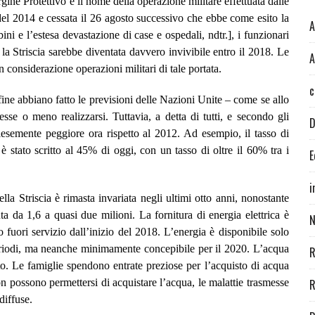
gine Protettivo è il nome della operazione militare effettuata dalle
o del 2014 e cessata il 26 agosto successivo che ebbe come esito la
A
ini e l’estesa devastazione di case e ospedali, ndtr.],
i funzionari
a Striscia sarebbe diventata davvero invivibile entro il 2018. Le
A
considerazione operazioni militari di tale portata.
c
 fine abbiano fatto le previsioni delle Nazioni Unite – come se allo
tesse o meno realizzarsi. Tuttavia, a detta di tutti, e secondo gli
D
alesemente peggiore ora rispetto al 2012. Ad esempio, il tasso di
stato scritto al 45% di oggi, con un tasso di oltre il 60% tra i
E
i
lla Striscia è rimasta invariata negli ultimi otto anni, nonostante
 da 1,6 a quasi due milioni. La fornitura di energia elettrica è
N
 fuori servizio dall’inizio del 2018. L’energia è disponibile solo
eriodi, ma neanche minimamente concepibile per il 2020. L’acqua
R
o. Le famiglie spendono entrate preziose per l’acquisto di acqua
n possono permettersi di acquistare l’acqua, le malattie trasmesse
R
diffuse.