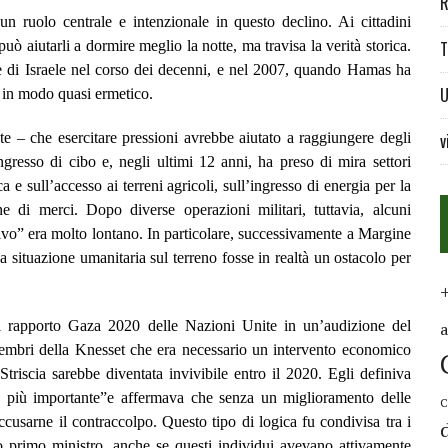
R
 un ruolo centrale e intenzionale in questo declino. Ai cittadini
può aiutarli a dormire meglio la notte, ma travisa la verità storica.
T
te di Israele nel corso dei decenni, e nel 2007, quando Hamas ha
U
rio in modo quasi ermetico.
ente – che esercitare pressioni avrebbe aiutato a raggiungere degli
v
’ingresso di cibo e, negli ultimi 12 anni, ha preso di mira settori
a e sull’accesso ai terreni agricoli, sull’ingresso di energia per la
e di merci. Dopo diverse operazioni militari, tuttavia, alcuni
ttivo” era molto lontano. In particolare, successivamente a Margine
a situazione umanitaria sul terreno fosse in realtà un ostacolo per
o il rapporto Gaza 2020 delle Nazioni Unite in un’audizione del
membri della Knesset che era necessario un intervento economico
Striscia sarebbe diventata invivibile entro il 2020. Egli definiva
o più importante”e affermava che senza un miglioramento delle
C
accusarne il contraccolpo. Questo tipo di logica fu condivisa tra i
esso primo ministro, anche se questi individui avevano attivamente