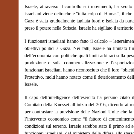
Israele, attraverso il controllo sui movimenti, ha svolto
israeliani viene detto che è “tutta colpa di Hamas”, il che 
Gaza è stata gradualmente tagliata fuori e isolata da par
preso il potere nella Striscia, Israele ha sigillato il territo
I funzionari israeliani hanno fatto il calcolo – letteralm
obiettivi politici a Gaza. Nei fatti, Israele ha limitato l
dell’economia con politiche quali limiti arbitrari sulla pesc
produzione e sulla commercializzazione e l’esportazion
funzionari israeliani hanno riconosciuto che il loro “obie
Protettivo, molti hanno notato come il deterioramento dell
Israele.
Il capo dell’intelligence dell’esercito ha persino citat
Comitato della Knesset all’inizio del 2016, dicendo ai 
per contrastare la previsione delle Nazioni Unite che la 
l’intervento economico come “il fattore di conteniment
condizioni sul terreno, Israele sarebbe stato il primo ad 
funzionari israeliani, dal ministero della difesa allo st