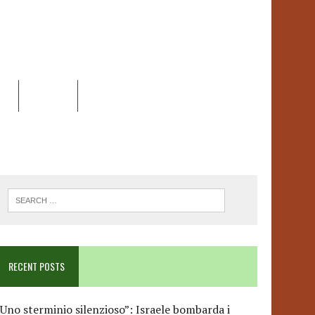
EO
DOSSIER
LINK
ANCESCA ALBANESE*
RECENT POSTS
Uno sterminio silenzioso”: Israele bombarda i