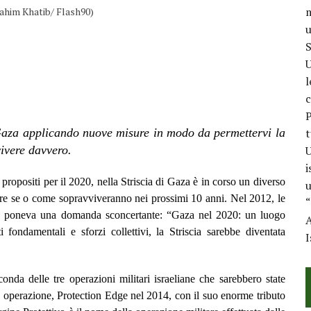
m
 Rahim Khatib/ Flash90)
u
S
U
l
c
P
Gaza applicando nuove misure in modo da permettervi la
t
vivere davvero.
U
i
 propositi per il 2020, nella Striscia di Gaza è in corso un diverso
u
ilire se o come sopravviveranno nei prossimi 10 anni. Nel 2012, le
“
olo poneva una domanda sconcertante: “Gaza nel 2020: un luogo
A
fondamentali e sforzi collettivi, la Striscia sarebbe diventata
I
onda delle tre operazioni militari israeliane che sarebbero state
za operazione, Protection Edge nel 2014, con il suo enorme tributo