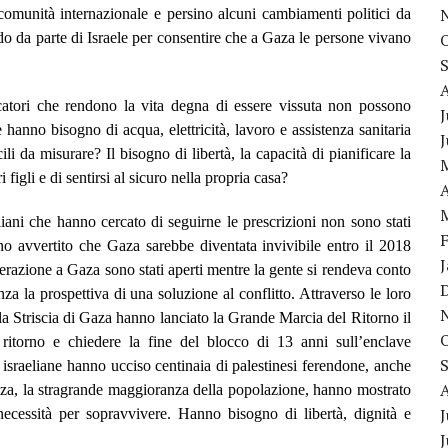
a comunità internazionale e persino alcuni cambiamenti politici da
ndo da parte di Israele per consentire che a Gaza le persone vivano
atori che rendono la vita degna di essere vissuta non possono
J
 hanno bisogno di acqua, elettricità, lavoro e assistenza sanitaria
li da misurare? Il bisogno di libertà, la capacità di pianificare la
i figli e di sentirsi al sicuro nella propria casa?
A
liani che hanno cercato di seguirne le prescrizioni non sono stati
no avvertito che Gaza sarebbe diventata invivibile entro il 2018
erazione a Gaza sono stati aperti mentre la gente si rendeva conto
nza la prospettiva di una soluzione al conflitto. Attraverso le loro
lla Striscia di Gaza hanno lanciato la Grande Marcia del Ritorno il
 ritorno e chiedere la fine del blocco di 13 anni sull’enclave
e israeliane hanno ucciso centinaia di palestinesi ferendone, anche
Gaza, la stragrande maggioranza della popolazione, hanno mostrato
J
essità per sopravvivere. Hanno bisogno di libertà, dignità e