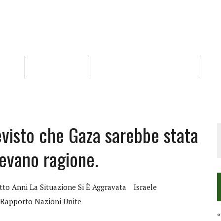
NALISI
RAPPORTI OCHA
RECENSIONI DI LIBRI E ARTICOLI
VID
RRA DIFFICILE
DEI DIRITTI UMANI NEI TERRITORI PALESTINESI OCCUPATI DAL 1967, FR
evisto che Gaza sarebbe stata
vevano ragione.
tto Anni La Situazione Si È Aggravata
Israele
Rapporto Nazioni Unite
“