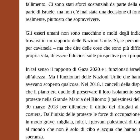
fallimento. Ci sono stati sforzi sostanziali da parte dell
parte di Israele, ma non c’è mai stata una decisione di fo
realmente, piuttosto che sopravvivere.
Gli esseri umani non sono macchine e molti degli indic
trovarsi in un rapporto delle Nazioni Unite. Sì, le persone
per cavarsela – ma che dire delle cose che sono più diffici
propria vita, di essere fiduciosi sulle prospettive per i propr
In tal senso il rapporto di Gaza 2020 e i funzionari israe
all’altezza. Ma i funzionari delle Nazioni Unite che han
avevano scoperto qualcosa. Nel 2018, i cancelli della disp
che il piano era quello di preservare il loro isolamento se
proteste nella Grande Marcia del Ritorno
[
i palestinesi de
30 marzo 2018 per difendere il diritto dei rifugiati al
costiera.
Dall’inizio delle proteste le forze di occupazion
in modo grave, migliaia, ndtr.]
,
i giovani palestinesi di 
al mondo che non è solo di cibo e acqua che hanno nec
speranza.