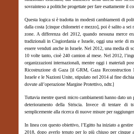
sovrainteso a politiche progettate per fare esattamente il co
Questa logica si è tradotta in modesti cambiamenti di polit
dalla costa [cinque chilometri e mezzo], poi è salito a sei
zone. A differenza del 2012, quando nessuna merce era
tradizionali in Cisgiordania e Israele, oggi una serie di 
essere venduti anche in Israele. Nel 2012, una media di s
10 volte tanto, cioè 240 camion al mese. Nel 2012, l’ingr
organizzazioni internazionali, mentre oggi i materiali po
Ricostruzione di Gaza [il GRM, Gaza Reconstruction M
Israele e le Nazioni Unite, stipulato nel 2014 al fine dichi
dovute all’operazione Margine Protettivo, ndtr.]
Tuttavia mentre questi micro cambiamenti hanno dato un po
deterioramento della Striscia. Invece di tentare di tr
semplicemente alla ricerca di nuove misure per raggiunge
In linea con questo obiettivo, l’Egitto ha iniziato a gest
2018, dopo averlo tenuto per lo più chiuso per cinque a