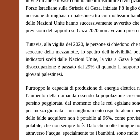
in vite umane e il vasto danno alle infrastrutture civili
[Mar
Forze Israeliane sulla Striscia di Gaza, iniziata l’8 lugli
uccisione di migliaia di palestinesi tra cui moltissimi bamb
delle Nazioni Unite hanno successivamente avvertito che l
previsioni del rapporto su Gaza 2020 non avevano preso in 
Tuttavia, alla vigilia del 2020, le persone si chiedono che
scoccare della mezzanotte, lo spettro dell’invivibilità po
indicatori scelti dalle Nazioni Unite, la vita a Gaza è p
disoccupazione è passato dal 29% di quando il rapporto è 
giovani palestinesi.
Purtroppo la capacità di produzione di energia elettrica ne
l’aumento della domanda essendo la popolazione cresciuta
persino peggiorata, dal momento che le reti egiziane sono
per mezza giornata – un miglioramento rispetto alcuni p
delle falde acquifere non è potabile al 96%, come previst
potabile, che non sempre lo è. Dato che molte famiglie no
attraverso l’acqua, specialmente tra i bambini, sono molto 