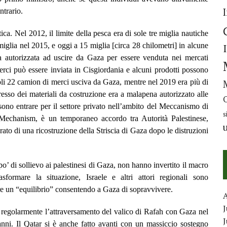
ntrario.
ica. Nel 2012, il limite della pesca era di sole tre miglia nautiche
 miglia nel 2015, e oggi a 15 miglia [circa 28 chilometri] in alcune
 autorizzata ad uscire da Gaza per essere venduta nei mercati
merci può essere inviata in Cisgiordania e alcuni prodotti possono
oli 22 camion di merci usciva da Gaza, mentre nel 2019 era più di
esso dei materiali da costruzione era a malapena autorizzato alle
ssono entrare per il settore privato nell’ambito del Meccanismo di
s
echanism, è un temporaneo accordo tra Autorità Palestinese,
arato di una ricostruzione della Striscia di Gaza dopo le distruzioni
’ di sollievo ai palestinesi di Gaza, non hanno invertito il macro
asformare la situazione, Israele e altri attori regionali sono
re un “equilibrio” consentendo a Gaza di sopravvivere.
J
ire regolarmente l’attraversamento del valico di Rafah con Gaza nel
nni. Il Qatar si è anche fatto avanti con un massiccio sostegno