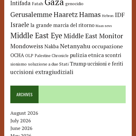
Gaza
Intifada
Fatah
genocidio
Hamas
Haaretz
Gerusalemme
IDF
Hebron
Israele
la grande marcia del ritorno
Maan news
Middle East Eye
Middle East Monitor
Netanyahu
Mondoweiss
occupazione
Nakba
pulizia etnica
OCHA
scontri
OLP
Palestine Chronicle
Trump
uccisioni e feriti
soluzione a due Stati
sionismo
uccisioni extragiudiziali
ARCHIVES
August 2026
July 2026
June 2026
May 2026