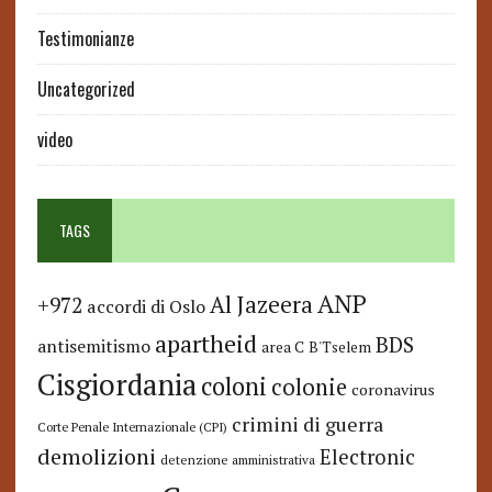
Testimonianze
Uncategorized
video
TAGS
ANP
Al Jazeera
+972
accordi di Oslo
apartheid
BDS
antisemitismo
area C
B'Tselem
Cisgiordania
coloni
colonie
coronavirus
crimini di guerra
Corte Penale Internazionale (CPI)
demolizioni
Electronic
detenzione amministrativa